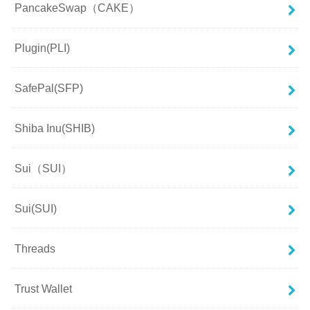
PancakeSwap（CAKE）
Plugin(PLI)
SafePal(SFP)
Shiba Inu(SHIB)
Sui（SUI）
Sui(SUI)
Threads
Trust Wallet