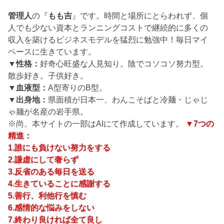
管理人
の『
もも吉
』です。時間と場所にとらわれず、個
人でも少ない資本とランニングコストで継続的に多くの
収入を築けるビジネスモデルを猛烈に勉強中！毎日マイ
ペースに生きています。
▼性格：
好奇心旺盛な人見知り。陰でコソコソ努力型。
散歩好き。子供好き。
▼血液型：
A型寄りのB型。
▼出身地：
県面積が日本一、わんこそばと冷麺・じゃじ
ゃ麺が名産の岩手県。
※尚、本サイトの一部はAIにて作成しています。
▼7つの
精進：
1.誰にも負けない努力をする
2.謙虚にして奢らず
3.反省のある毎日を送る
4.生きていることに感謝する
5.善行、利他行を慎む
6.感情的な悩みをしない
7.終わり良ければ全て良し