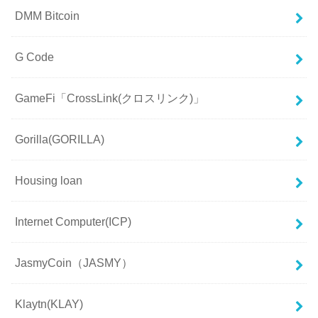
DMM Bitcoin
G Code
GameFi「CrossLink(クロスリンク)」
Gorilla(GORILLA)
Housing loan
Internet Computer(ICP)
JasmyCoin（JASMY）
Klaytn(KLAY)