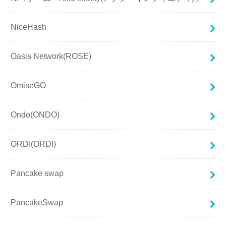
NiceHash
Oasis Network(ROSE)
OmiseGO
Ondo(ONDO)
ORDI(ORDI)
Pancake swap
PancakeSwap