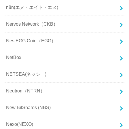
n8n(エヌ・エイト・エヌ)
Nervos Network（CKB）
NestEGG Coin（EGG）
NetBox
NETSEA(ネッシー)
Neutron（NTRN）
New BitShares (NBS)
Nexo(NEXO)