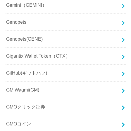
Gemini（GEMINI）
Genopets
Genopets(GENE)
Gigantix Wallet Token（GTX）
GitHub(ギットハブ)
GM Wagmi(GM)
GMOクリック証券
GMOコイン