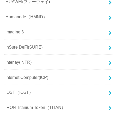
HUAWEI(ファーウェイ)
Humanode（HMND）
Imagine 3
inSure DeFi(SURE)
Interlay(INTR)
Internet Computer(ICP)
IOST（IOST）
IRON Titanium Token（TITAN）