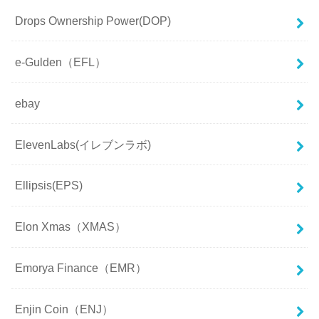
Drops Ownership Power(DOP)
e-Gulden（EFL）
ebay
ElevenLabs(イレブンラボ)
Ellipsis(EPS)
Elon Xmas（XMAS）
Emorya Finance（EMR）
Enjin Coin（ENJ）