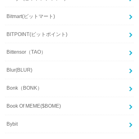
Bitmart(ビットマート)
BITPOINT(ビットポイント)
Bittensor（TAO）
Blur(BLUR)
Bonk（BONK）
Book Of MEME($BOME)
Bybit