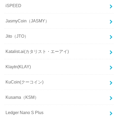
iSPEED
JasmyCoin（JASMY）
Jito（JTO）
Katalist.ai(カタリスト・エーアイ)
Klaytn(KLAY)
KuCoin(クーコイン)
Kusama（KSM）
Ledger Nano S Plus