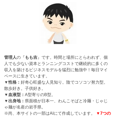
管理人
の『
もも吉
』です。時間と場所にとらわれず、個
人でも少ない資本とランニングコストで継続的に多くの
収入を築けるビジネスモデルを猛烈に勉強中！毎日マイ
ペースに生きています。
▼性格：
好奇心旺盛な人見知り。陰でコソコソ努力型。
散歩好き。子供好き。
▼血液型：
A型寄りのB型。
▼出身地：
県面積が日本一、わんこそばと冷麺・じゃじ
ゃ麺が名産の岩手県。
※尚、本サイトの一部はAIにて作成しています。
▼7つの