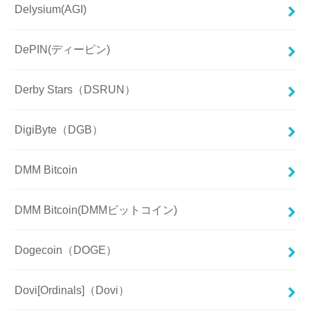
Delysium(AGI)
DePIN(ディーピン)
Derby Stars（DSRUN）
DigiByte（DGB）
DMM Bitcoin
DMM Bitcoin(DMMビットコイン)
Dogecoin（DOGE）
Dovi[Ordinals]（Dovi）