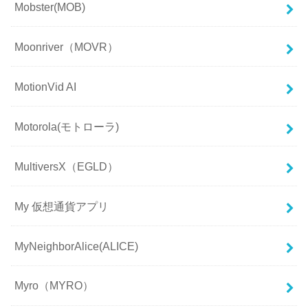
Mobster(MOB)
Moonriver（MOVR）
MotionVid AI
Motorola(モトローラ)
MultiversX（EGLD）
My 仮想通貨アプリ
MyNeighborAlice(ALICE)
Myro（MYRO）