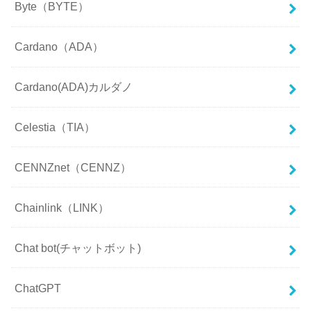
Byte（BYTE）
Cardano（ADA）
Cardano(ADA)カルダノ
Celestia（TIA）
CENNZnet（CENNZ）
Chainlink（LINK）
Chat bot(チャットボット)
ChatGPT