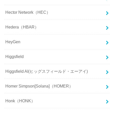
Hector Network（HEC）
Hedera（HBAR）
HeyGen
Higgsfield
Higgsfield AI(ヒッグスフィールド・エーアイ)
Homer Simpson[Solana]（HOMER）
Honk（HONK）