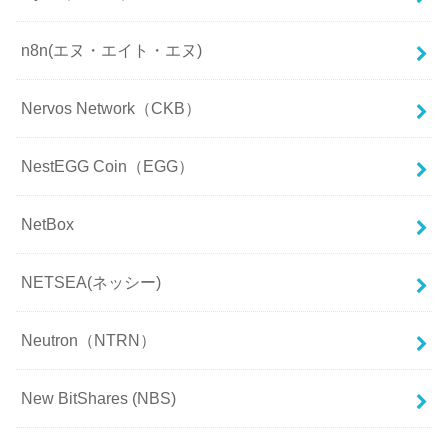
n8n(エヌ・エイト・エヌ)
Nervos Network（CKB）
NestEGG Coin（EGG）
NetBox
NETSEA(ネッシー)
Neutron（NTRN）
New BitShares (NBS)