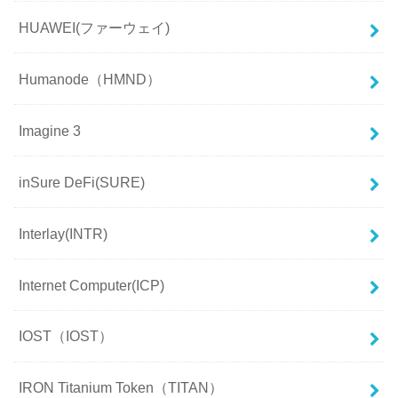
HUAWEI(ファーウェイ)
Humanode（HMND）
Imagine 3
inSure DeFi(SURE)
Interlay(INTR)
Internet Computer(ICP)
IOST（IOST）
IRON Titanium Token（TITAN）