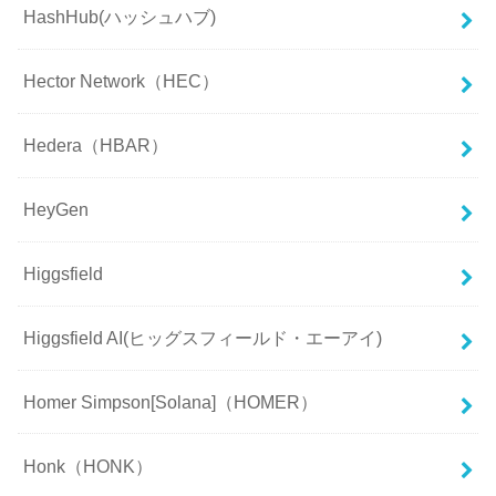
HashHub(ハッシュハブ)
Hector Network（HEC）
Hedera（HBAR）
HeyGen
Higgsfield
Higgsfield AI(ヒッグスフィールド・エーアイ)
Homer Simpson[Solana]（HOMER）
Honk（HONK）