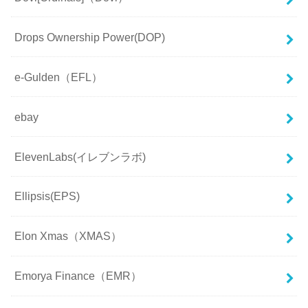
Drops Ownership Power(DOP)
e-Gulden（EFL）
ebay
ElevenLabs(イレブンラボ)
Ellipsis(EPS)
Elon Xmas（XMAS）
Emorya Finance（EMR）