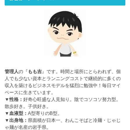
管理人
の『
もも吉
』です。時間と場所にとらわれず、個
人でも少ない資本とランニングコストで継続的に多くの
収入を築けるビジネスモデルを猛烈に勉強中！毎日マイ
ペースに生きています。
▼性格：
好奇心旺盛な人見知り。陰でコソコソ努力型。
散歩好き。子供好き。
▼血液型：
A型寄りのB型。
▼出身地：
県面積が日本一、わんこそばと冷麺・じゃじ
ゃ麺が名産の岩手県。