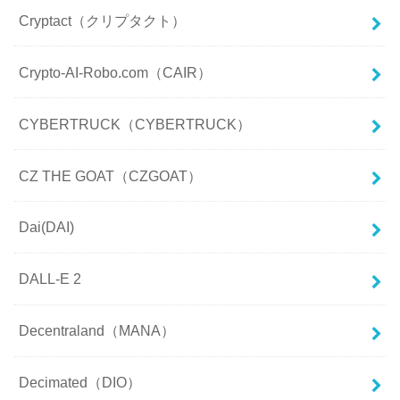
Cryptact（クリプタクト）
Crypto-AI-Robo.com（CAIR）
CYBERTRUCK（CYBERTRUCK）
CZ THE GOAT（CZGOAT）
Dai(DAI)
DALL-E 2
Decentraland（MANA）
Decimated（DIO）