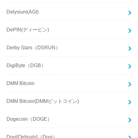
Delysium(AGI)
DePIN(ディーピン)
Derby Stars（DSRUN）
DigiByte（DGB）
DMM Bitcoin
DMM Bitcoin(DMMビットコイン)
Dogecoin（DOGE）
Dovi[Ordinals]（Dovi）