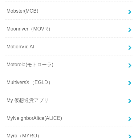
Mobster(MOB)
Moonriver（MOVR）
MotionVid AI
Motorola(モトローラ)
MultiversX（EGLD）
My 仮想通貨アプリ
MyNeighborAlice(ALICE)
Myro（MYRO）