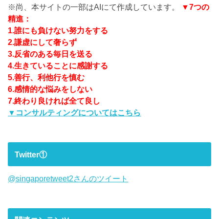
※尚、本サイトの一部はAIにて作成しています。
▼7つの
精進：
1.誰にも負けない努力をする
2.謙虚にして奢らず
3.反省のある毎日を送る
4.生きていることに感謝する
5.善行、利他行を慎む
6.感情的な悩みをしない
7.終わり良ければ全て良し
▼コンサルティングについてはこちら
Twitter①
@singaporetweet2さんのツイート