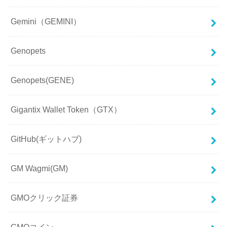
Gemini（GEMINI）
Genopets
Genopets(GENE)
Gigantix Wallet Token（GTX）
GitHub(ギットハブ)
GM Wagmi(GM)
GMOクリック証券
GMOコイン