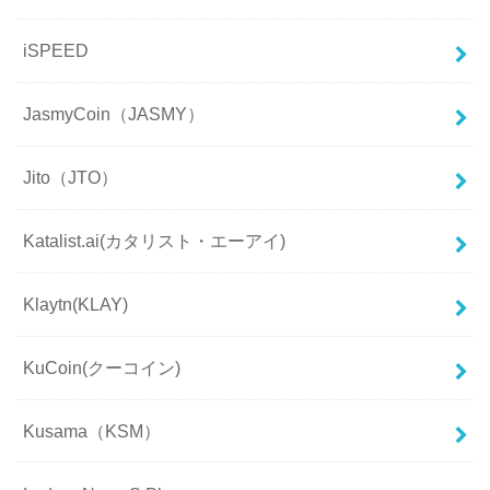
iSPEED
JasmyCoin（JASMY）
Jito（JTO）
Katalist.ai(カタリスト・エーアイ)
Klaytn(KLAY)
KuCoin(クーコイン)
Kusama（KSM）