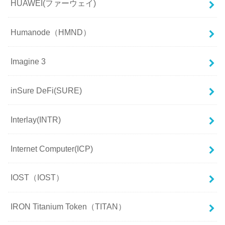
HUAWEI(ファーウェイ)
Humanode（HMND）
Imagine 3
inSure DeFi(SURE)
Interlay(INTR)
Internet Computer(ICP)
IOST（IOST）
IRON Titanium Token（TITAN）