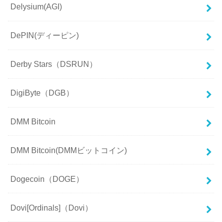
Delysium(AGI)
DePIN(ディーピン)
Derby Stars（DSRUN）
DigiByte（DGB）
DMM Bitcoin
DMM Bitcoin(DMMビットコイン)
Dogecoin（DOGE）
Dovi[Ordinals]（Dovi）