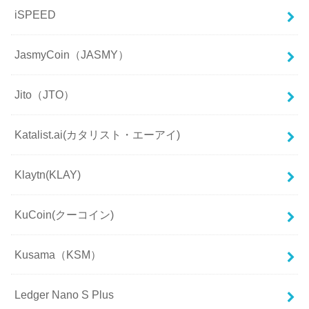
iSPEED
JasmyCoin（JASMY）
Jito（JTO）
Katalist.ai(カタリスト・エーアイ)
Klaytn(KLAY)
KuCoin(クーコイン)
Kusama（KSM）
Ledger Nano S Plus