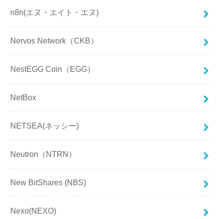
n8n(エヌ・エイト・エヌ)
Nervos Network（CKB）
NestEGG Coin（EGG）
NetBox
NETSEA(ネッシー)
Neutron（NTRN）
New BitShares (NBS)
Nexo(NEXO)