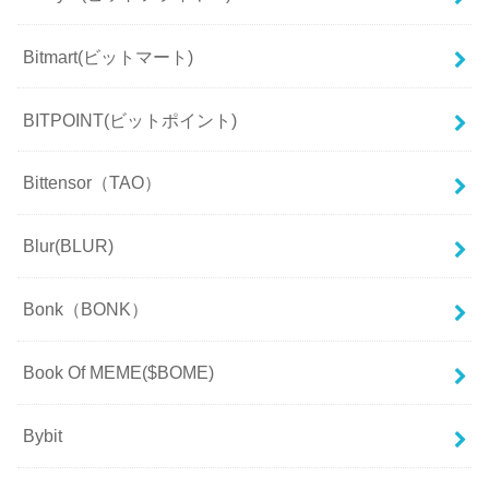
Bitmart(ビットマート)
BITPOINT(ビットポイント)
Bittensor（TAO）
Blur(BLUR)
Bonk（BONK）
Book Of MEME($BOME)
Bybit