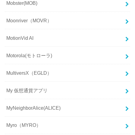
Mobster(MOB)
Moonriver（MOVR）
MotionVid AI
Motorola(モトローラ)
MultiversX（EGLD）
My 仮想通貨アプリ
MyNeighborAlice(ALICE)
Myro（MYRO）