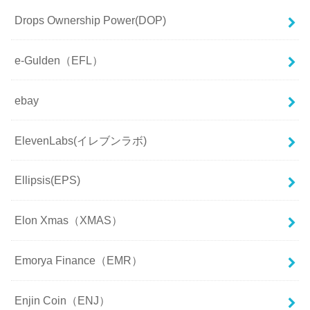
Drops Ownership Power(DOP)
e-Gulden（EFL）
ebay
ElevenLabs(イレブンラボ)
Ellipsis(EPS)
Elon Xmas（XMAS）
Emorya Finance（EMR）
Enjin Coin（ENJ）