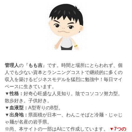
管理人
の『
もも吉
』です。時間と場所にとらわれず、個
人でも少ない資本とランニングコストで継続的に多くの
収入を築けるビジネスモデルを猛烈に勉強中！毎日マイ
ペースに生きています。
▼性格：
好奇心旺盛な人見知り。陰でコソコソ努力型。
散歩好き。子供好き。
▼血液型：
A型寄りのB型。
▼出身地：
県面積が日本一、わんこそばと冷麺・じゃじ
ゃ麺が名産の岩手県。
※尚、本サイトの一部はAIにて作成しています。
▼7つの