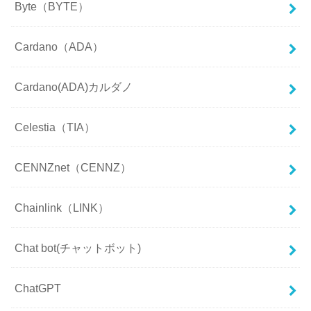
Byte（BYTE）
Cardano（ADA）
Cardano(ADA)カルダノ
Celestia（TIA）
CENNZnet（CENNZ）
Chainlink（LINK）
Chat bot(チャットボット)
ChatGPT