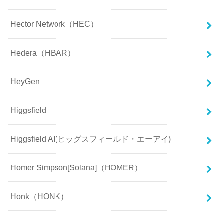
Hector Network（HEC）
Hedera（HBAR）
HeyGen
Higgsfield
Higgsfield AI(ヒッグスフィールド・エーアイ)
Homer Simpson[Solana]（HOMER）
Honk（HONK）