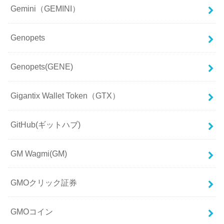
Gemini（GEMINI）
Genopets
Genopets(GENE)
Gigantix Wallet Token（GTX）
GitHub(ギットハブ)
GM Wagmi(GM)
GMOクリック証券
GMOコイン