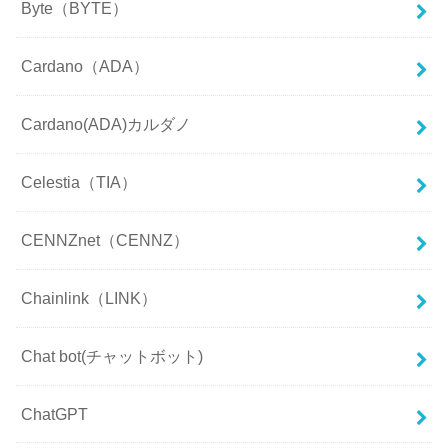
Byte（BYTE）
Cardano（ADA）
Cardano(ADA)カルダノ
Celestia（TIA）
CENNZnet（CENNZ）
Chainlink（LINK）
Chat bot(チャットボット)
ChatGPT