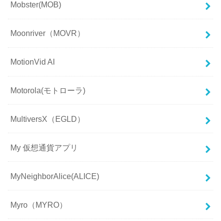
Mobster(MOB)
Moonriver（MOVR）
MotionVid AI
Motorola(モトローラ)
MultiversX（EGLD）
My 仮想通貨アプリ
MyNeighborAlice(ALICE)
Myro（MYRO）