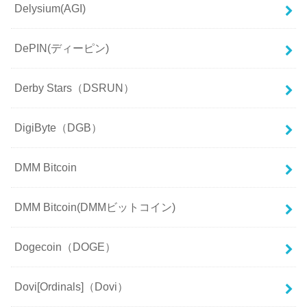
Delysium(AGI)
DePIN(ディーピン)
Derby Stars（DSRUN）
DigiByte（DGB）
DMM Bitcoin
DMM Bitcoin(DMMビットコイン)
Dogecoin（DOGE）
Dovi[Ordinals]（Dovi）