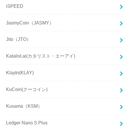
iSPEED
JasmyCoin（JASMY）
Jito（JTO）
Katalist.ai(カタリスト・エーアイ)
Klaytn(KLAY)
KuCoin(クーコイン)
Kusama（KSM）
Ledger Nano S Plus