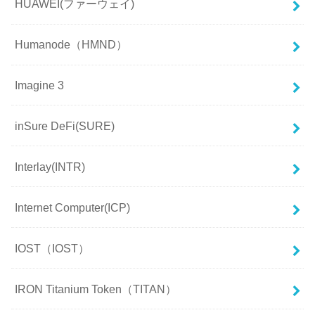
HUAWEI(ファーウェイ)
Humanode（HMND）
Imagine 3
inSure DeFi(SURE)
Interlay(INTR)
Internet Computer(ICP)
IOST（IOST）
IRON Titanium Token（TITAN）