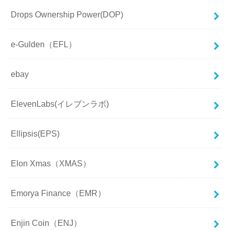
Drops Ownership Power(DOP)
e-Gulden（EFL）
ebay
ElevenLabs(イレブンラボ)
Ellipsis(EPS)
Elon Xmas（XMAS）
Emorya Finance（EMR）
Enjin Coin（ENJ）