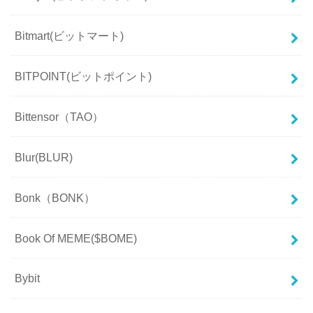
Bitmart(ビットマート)
BITPOINT(ビットポイント)
Bittensor（TAO）
Blur(BLUR)
Bonk（BONK）
Book Of MEME($BOME)
Bybit