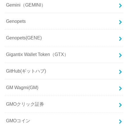
Gemini（GEMINI）
Genopets
Genopets(GENE)
Gigantix Wallet Token（GTX）
GitHub(ギットハブ)
GM Wagmi(GM)
GMOクリック証券
GMOコイン