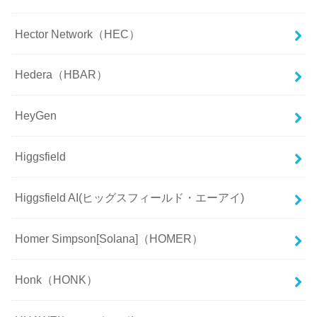
Hector Network（HEC）
Hedera（HBAR）
HeyGen
Higgsfield
Higgsfield AI(ヒッグスフィールド・エーアイ)
Homer Simpson[Solana]（HOMER）
Honk（HONK）