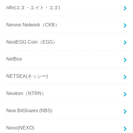
n8n(エヌ・エイト・エヌ)
Nervos Network（CKB）
NestEGG Coin（EGG）
NetBox
NETSEA(ネッシー)
Neutron（NTRN）
New BitShares (NBS)
Nexo(NEXO)