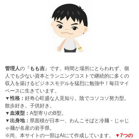
管理人
の『
もも吉
』です。時間と場所にとらわれず、個
人でも少ない資本とランニングコストで継続的に多くの
収入を築けるビジネスモデルを猛烈に勉強中！毎日マイ
ペースに生きています。
▼性格：
好奇心旺盛な人見知り。陰でコソコソ努力型。
散歩好き。子供好き。
▼血液型：
A型寄りのB型。
▼出身地：
県面積が日本一、わんこそばと冷麺・じゃじ
ゃ麺が名産の岩手県。
※尚、本サイトの一部はAIにて作成しています。
▼7つの