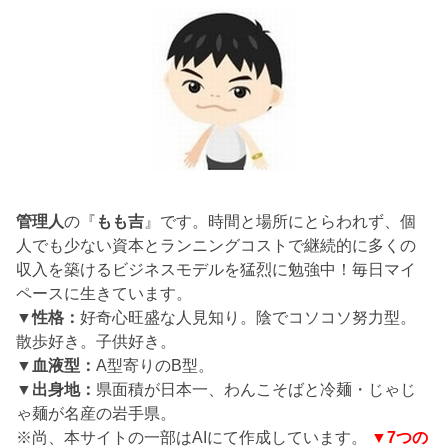
管理人
の『
もも吉
』です。時間と場所にとらわれず、個
人でも少ない資本とランニングコストで継続的に多くの
収入を築けるビジネスモデルを猛烈に勉強中！毎日マイ
ペースに生きています。
▼性格：
好奇心旺盛な人見知り。陰でコソコソ努力型。
散歩好き。子供好き。
▼血液型：
A型寄りのB型。
▼出身地：
県面積が日本一、わんこそばと冷麺・じゃじ
ゃ麺が名産の岩手県。
※尚、本サイトの一部はAIにて作成しています。
▼7つの