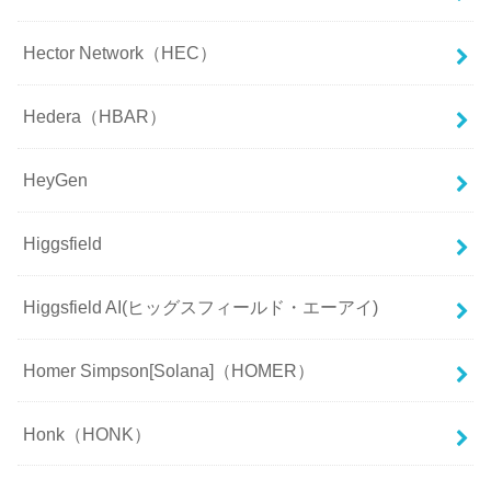
Hector Network（HEC）
Hedera（HBAR）
HeyGen
Higgsfield
Higgsfield AI(ヒッグスフィールド・エーアイ)
Homer Simpson[Solana]（HOMER）
Honk（HONK）