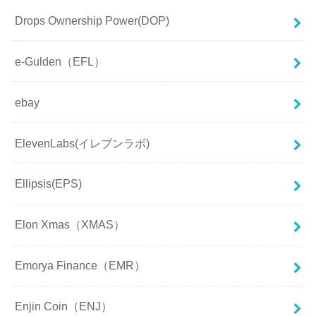
Drops Ownership Power(DOP)
e-Gulden（EFL）
ebay
ElevenLabs(イレブンラボ)
Ellipsis(EPS)
Elon Xmas（XMAS）
Emorya Finance（EMR）
Enjin Coin（ENJ）