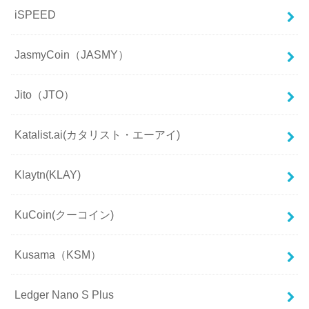
iSPEED
JasmyCoin（JASMY）
Jito（JTO）
Katalist.ai(カタリスト・エーアイ)
Klaytn(KLAY)
KuCoin(クーコイン)
Kusama（KSM）
Ledger Nano S Plus