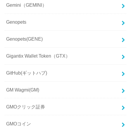
Gemini（GEMINI）
Genopets
Genopets(GENE)
Gigantix Wallet Token（GTX）
GitHub(ギットハブ)
GM Wagmi(GM)
GMOクリック証券
GMOコイン