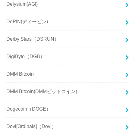
Delysium(AGI)
DePIN(ディーピン)
Derby Stars（DSRUN）
DigiByte（DGB）
DMM Bitcoin
DMM Bitcoin(DMMビットコイン)
Dogecoin（DOGE）
Dovi[Ordinals]（Dovi）