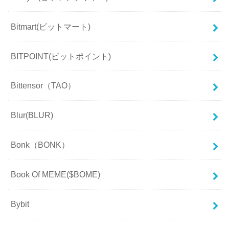
Bitmart(ビットマート)
BITPOINT(ビットポイント)
Bittensor（TAO）
Blur(BLUR)
Bonk（BONK）
Book Of MEME($BOME)
Bybit