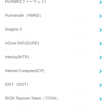
HUAWEI(ファーウェイ)
Humanode（HMND）
Imagine 3
inSure DeFi(SURE)
Interlay(INTR)
Internet Computer(ICP)
IOST（IOST）
IRON Titanium Token（TITAN）