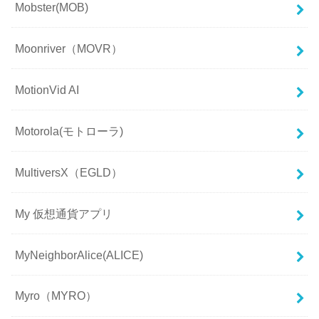
Mobster(MOB)
Moonriver（MOVR）
MotionVid AI
Motorola(モトローラ)
MultiversX（EGLD）
My 仮想通貨アプリ
MyNeighborAlice(ALICE)
Myro（MYRO）