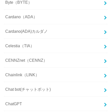
Byte（BYTE）
Cardano（ADA）
Cardano(ADA)カルダノ
Celestia（TIA）
CENNZnet（CENNZ）
Chainlink（LINK）
Chat bot(チャットボット)
ChatGPT