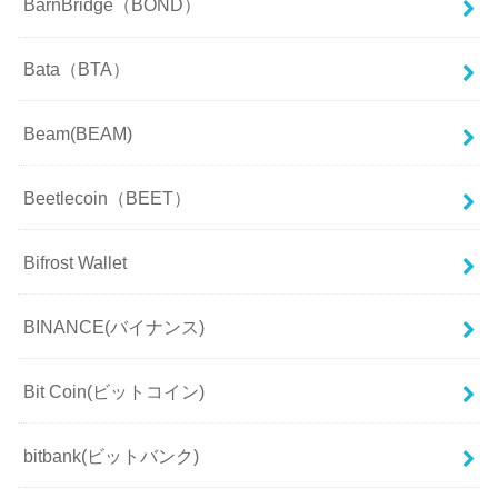
BarnBridge（BOND）
Bata（BTA）
Beam(BEAM)
Beetlecoin（BEET）
Bifrost Wallet
BINANCE(バイナンス)
Bit Coin(ビットコイン)
bitbank(ビットバンク)