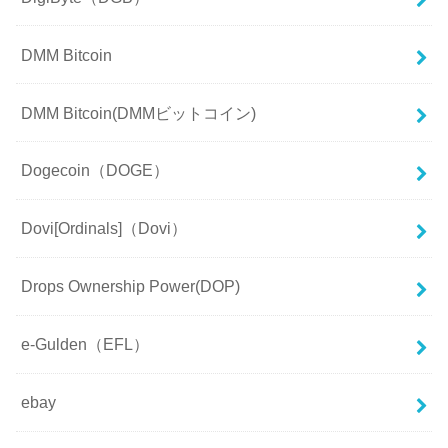
DMM Bitcoin
DMM Bitcoin(DMMビットコイン)
Dogecoin（DOGE）
Dovi[Ordinals]（Dovi）
Drops Ownership Power(DOP)
e-Gulden（EFL）
ebay