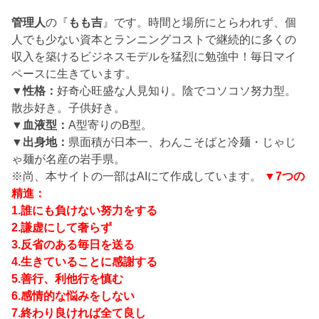
管理人
の『
もも吉
』です。時間と場所にとらわれず、個
人でも少ない資本とランニングコストで継続的に多くの
収入を築けるビジネスモデルを猛烈に勉強中！毎日マイ
ペースに生きています。
▼性格：
好奇心旺盛な人見知り。陰でコソコソ努力型。
散歩好き。子供好き。
▼血液型：
A型寄りのB型。
▼出身地：
県面積が日本一、わんこそばと冷麺・じゃじ
ゃ麺が名産の岩手県。
※尚、本サイトの一部はAIにて作成しています。
▼7つの
精進：
1.誰にも負けない努力をする
2.謙虚にして奢らず
3.反省のある毎日を送る
4.生きていることに感謝する
5.善行、利他行を慎む
6.感情的な悩みをしない
7.終わり良ければ全て良し