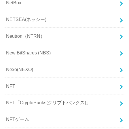
NetBox
NETSEA(ネッシー)
Neutron（NTRN）
New BitShares (NBS)
Nexo(NEXO)
NFT
NFT「CryptoPunks(クリプトパンクス)」
NFTゲーム