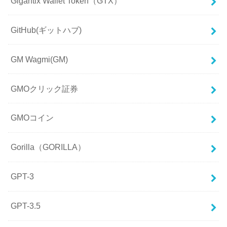
Gigantix Wallet Token（GTX）
GitHub(ギットハブ)
GM Wagmi(GM)
GMOクリック証券
GMOコイン
Gorilla（GORILLA）
GPT-3
GPT-3.5