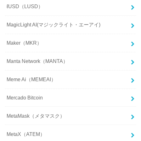
ℓUSD（LUSD）
MagicLight AI(マジックライト・エーアイ)
Maker（MKR）
Manta Network（MANTA）
Meme Ai（MEMEAI）
Mercado Bitcoin
MetaMask（メタマスク）
MetaX（ATEM）