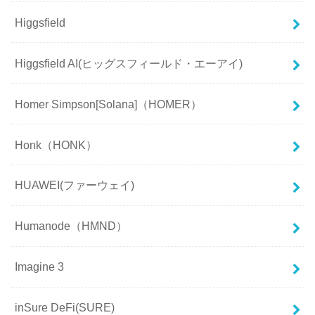
Higgsfield
Higgsfield AI(ヒッグスフィールド・エーアイ)
Homer Simpson[Solana]（HOMER）
Honk（HONK）
HUAWEI(ファーウェイ)
Humanode（HMND）
Imagine 3
inSure DeFi(SURE)