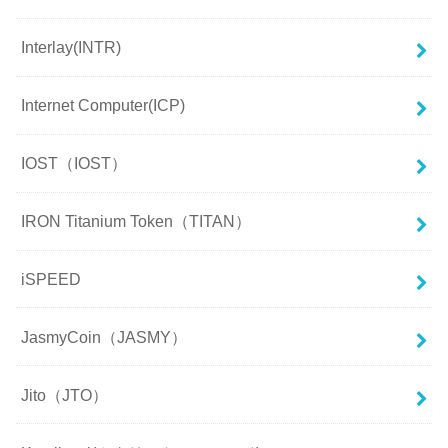
Interlay(INTR)
Internet Computer(ICP)
IOST（IOST）
IRON Titanium Token（TITAN）
iSPEED
JasmyCoin（JASMY）
Jito（JTO）