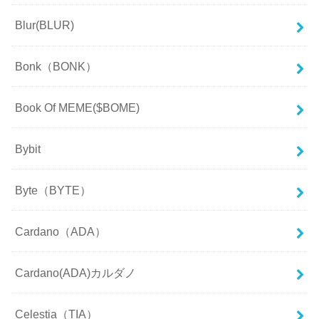
Blur(BLUR)
Bonk（BONK）
Book Of MEME($BOME)
Bybit
Byte（BYTE）
Cardano（ADA）
Cardano(ADA)カルダノ
Celestia（TIA）