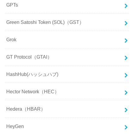
GPTs
Green Satoshi Token (SOL)（GST）
Grok
GT Protocol（GTAI）
HashHub(ハッシュハブ)
Hector Network（HEC）
Hedera（HBAR）
HeyGen