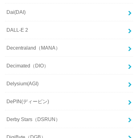
Dai(DAI)
DALL-E 2
Decentraland（MANA）
Decimated（DIO）
Delysium(AGI)
DePIN(ディーピン)
Derby Stars（DSRUN）
DigiByte（DGB）