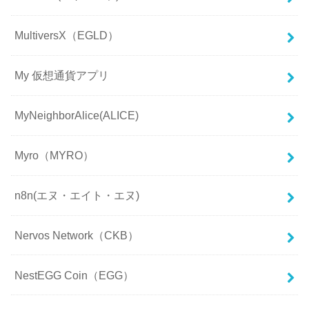
MultiversX（EGLD）
My 仮想通貨アプリ
MyNeighborAlice(ALICE)
Myro（MYRO）
n8n(エヌ・エイト・エヌ)
Nervos Network（CKB）
NestEGG Coin（EGG）