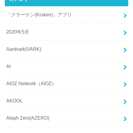
「クラーケン(Kraken)」アプリ
2020年5月
Aardvark(VARK)
AI
AIOZ Network（AIOZ）
AKOOL
Aleph Zero(AZERO)