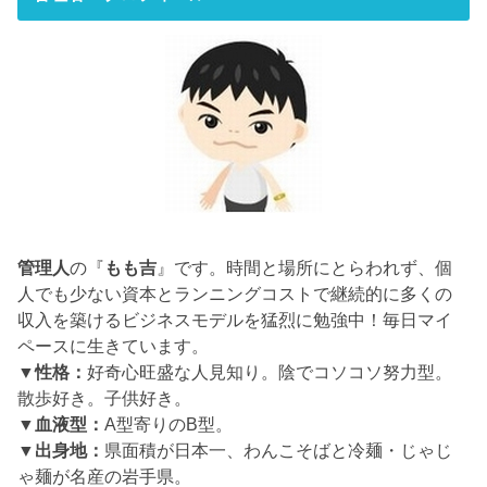
管理人
の『
もも吉
』です。時間と場所にとらわれず、個
人でも少ない資本とランニングコストで継続的に多くの
収入を築けるビジネスモデルを猛烈に勉強中！毎日マイ
ペースに生きています。
▼性格：
好奇心旺盛な人見知り。陰でコソコソ努力型。
散歩好き。子供好き。
▼血液型：
A型寄りのB型。
▼出身地：
県面積が日本一、わんこそばと冷麺・じゃじ
ゃ麺が名産の岩手県。