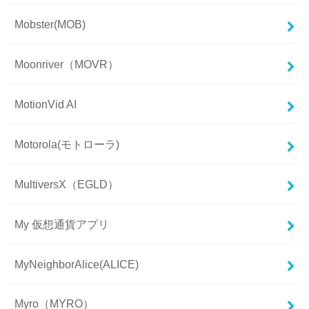
Mobster(MOB)
Moonriver（MOVR）
MotionVid AI
Motorola(モトローラ)
MultiversX（EGLD）
My 仮想通貨アプリ
MyNeighborAlice(ALICE)
Myro（MYRO）