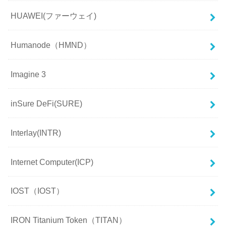
HUAWEI(ファーウェイ)
Humanode（HMND）
Imagine 3
inSure DeFi(SURE)
Interlay(INTR)
Internet Computer(ICP)
IOST（IOST）
IRON Titanium Token（TITAN）