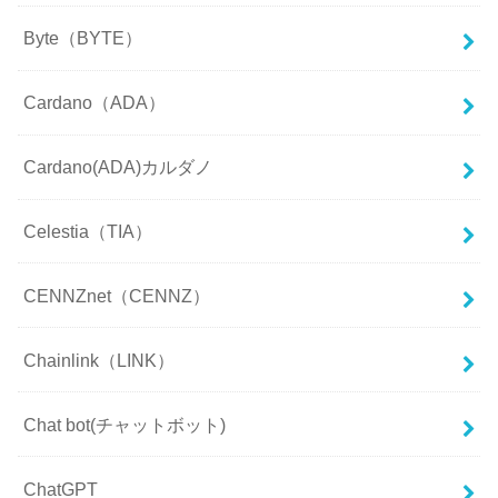
Byte（BYTE）
Cardano（ADA）
Cardano(ADA)カルダノ
Celestia（TIA）
CENNZnet（CENNZ）
Chainlink（LINK）
Chat bot(チャットボット)
ChatGPT