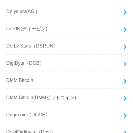
Delysium(AGI)
DePIN(ディーピン)
Derby Stars（DSRUN）
DigiByte（DGB）
DMM Bitcoin
DMM Bitcoin(DMMビットコイン)
Dogecoin（DOGE）
Dovi[Ordinals]（Dovi）