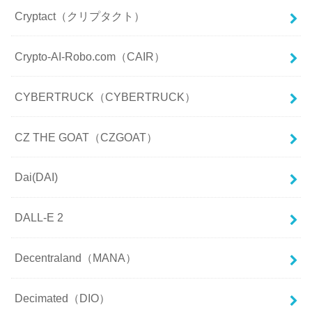
Cryptact（クリプタクト）
Crypto-AI-Robo.com（CAIR）
CYBERTRUCK（CYBERTRUCK）
CZ THE GOAT（CZGOAT）
Dai(DAI)
DALL-E 2
Decentraland（MANA）
Decimated（DIO）