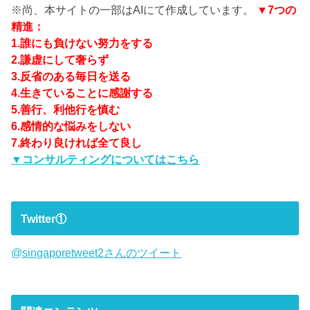
※尚、本サイトの一部はAIにて作成しています。
▼7つの
精進：
1.誰にも負けない努力をする
2.謙虚にして奢らず
3.反省のある毎日を送る
4.生きていることに感謝する
5.善行、利他行を慎む
6.感情的な悩みをしない
7.終わり良ければ全て良し
▼コンサルティングについてはこちら
Twitter①
@singaporetweet2さんのツイート