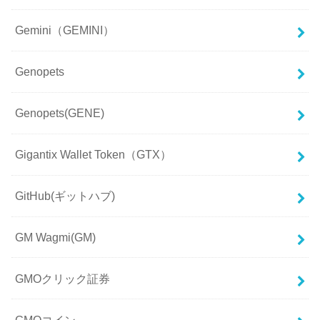
Gemini（GEMINI）
Genopets
Genopets(GENE)
Gigantix Wallet Token（GTX）
GitHub(ギットハブ)
GM Wagmi(GM)
GMOクリック証券
GMOコイン