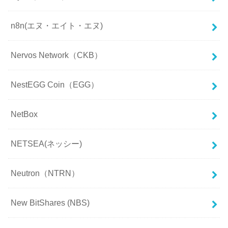
n8n(エヌ・エイト・エヌ)
Nervos Network（CKB）
NestEGG Coin（EGG）
NetBox
NETSEA(ネッシー)
Neutron（NTRN）
New BitShares (NBS)