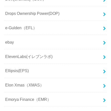
Drops Ownership Power(DOP)
e-Gulden（EFL）
ebay
ElevenLabs(イレブンラボ)
Ellipsis(EPS)
Elon Xmas（XMAS）
Emorya Finance（EMR）