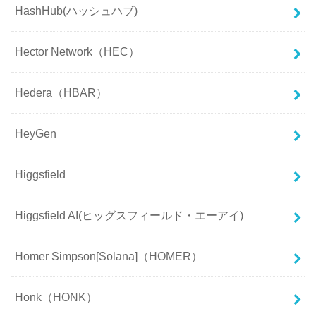
HashHub(ハッシュハブ)
Hector Network（HEC）
Hedera（HBAR）
HeyGen
Higgsfield
Higgsfield AI(ヒッグスフィールド・エーアイ)
Homer Simpson[Solana]（HOMER）
Honk（HONK）