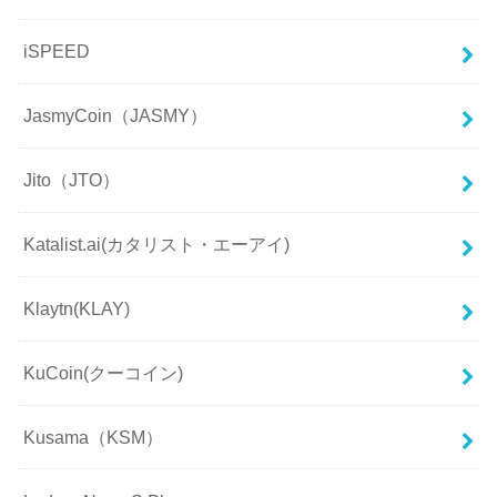
iSPEED
JasmyCoin（JASMY）
Jito（JTO）
Katalist.ai(カタリスト・エーアイ)
Klaytn(KLAY)
KuCoin(クーコイン)
Kusama（KSM）