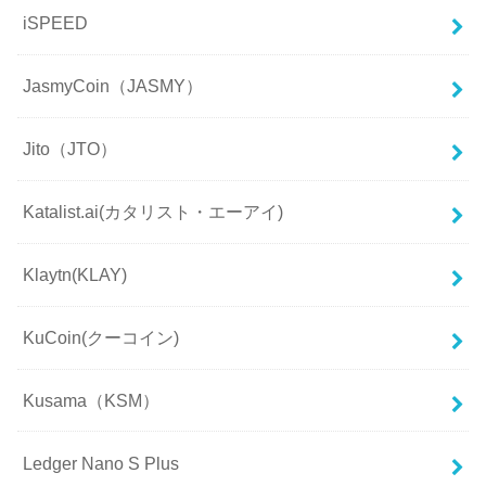
iSPEED
JasmyCoin（JASMY）
Jito（JTO）
Katalist.ai(カタリスト・エーアイ)
Klaytn(KLAY)
KuCoin(クーコイン)
Kusama（KSM）
Ledger Nano S Plus