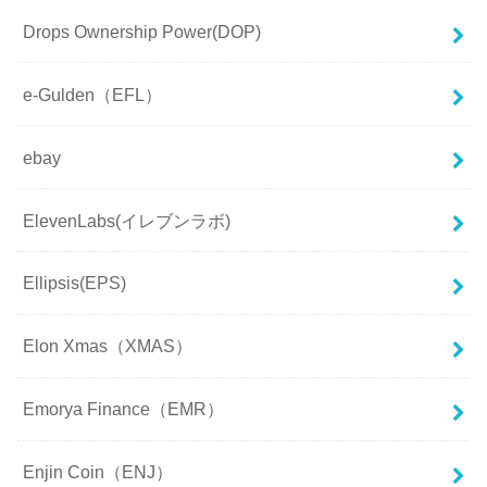
Drops Ownership Power(DOP)
e-Gulden（EFL）
ebay
ElevenLabs(イレブンラボ)
Ellipsis(EPS)
Elon Xmas（XMAS）
Emorya Finance（EMR）
Enjin Coin（ENJ）