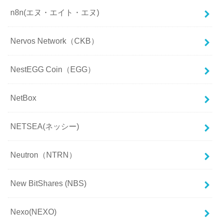
n8n(エヌ・エイト・エヌ)
Nervos Network（CKB）
NestEGG Coin（EGG）
NetBox
NETSEA(ネッシー)
Neutron（NTRN）
New BitShares (NBS)
Nexo(NEXO)