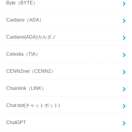
Byte（BYTE）
Cardano（ADA）
Cardano(ADA)カルダノ
Celestia（TIA）
CENNZnet（CENNZ）
Chainlink（LINK）
Chat bot(チャットボット)
ChatGPT