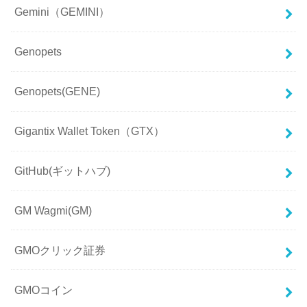
Gemini（GEMINI）
Genopets
Genopets(GENE)
Gigantix Wallet Token（GTX）
GitHub(ギットハブ)
GM Wagmi(GM)
GMOクリック証券
GMOコイン