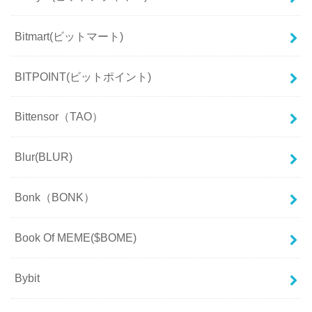
Bitmart(ビットマート)
BITPOINT(ビットポイント)
Bittensor（TAO）
Blur(BLUR)
Bonk（BONK）
Book Of MEME($BOME)
Bybit