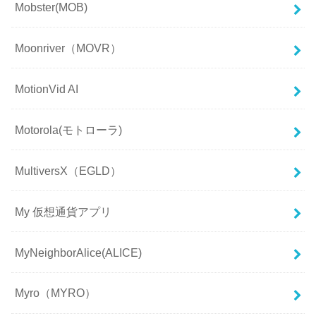
Mobster(MOB)
Moonriver（MOVR）
MotionVid AI
Motorola(モトローラ)
MultiversX（EGLD）
My 仮想通貨アプリ
MyNeighborAlice(ALICE)
Myro（MYRO）