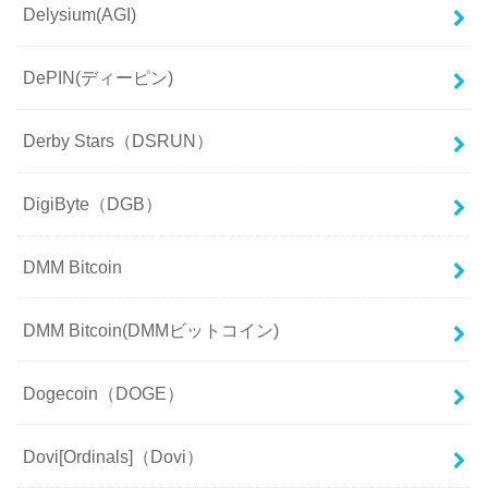
Delysium(AGI)
DePIN(ディーピン)
Derby Stars（DSRUN）
DigiByte（DGB）
DMM Bitcoin
DMM Bitcoin(DMMビットコイン)
Dogecoin（DOGE）
Dovi[Ordinals]（Dovi）