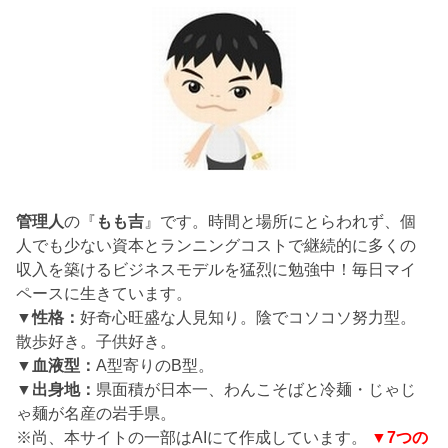
管理人
の『
もも吉
』です。時間と場所にとらわれず、個
人でも少ない資本とランニングコストで継続的に多くの
収入を築けるビジネスモデルを猛烈に勉強中！毎日マイ
ペースに生きています。
▼性格：
好奇心旺盛な人見知り。陰でコソコソ努力型。
散歩好き。子供好き。
▼血液型：
A型寄りのB型。
▼出身地：
県面積が日本一、わんこそばと冷麺・じゃじ
ゃ麺が名産の岩手県。
※尚、本サイトの一部はAIにて作成しています。
▼7つの