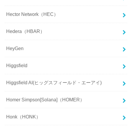
Hector Network（HEC）
Hedera（HBAR）
HeyGen
Higgsfield
Higgsfield AI(ヒッグスフィールド・エーアイ)
Homer Simpson[Solana]（HOMER）
Honk（HONK）