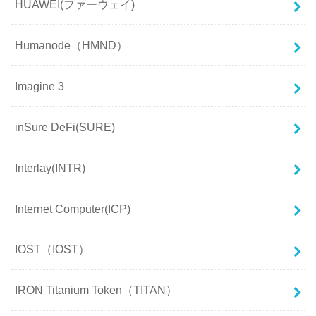
HUAWEI(ファーウェイ)
Humanode（HMND）
Imagine 3
inSure DeFi(SURE)
Interlay(INTR)
Internet Computer(ICP)
IOST（IOST）
IRON Titanium Token（TITAN）