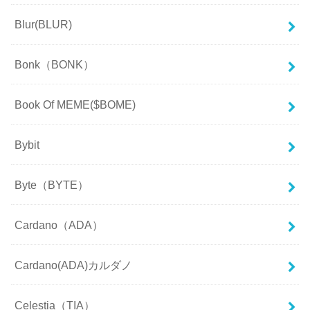
Blur(BLUR)
Bonk（BONK）
Book Of MEME($BOME)
Bybit
Byte（BYTE）
Cardano（ADA）
Cardano(ADA)カルダノ
Celestia（TIA）