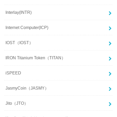
Interlay(INTR)
Internet Computer(ICP)
IOST（IOST）
IRON Titanium Token（TITAN）
iSPEED
JasmyCoin（JASMY）
Jito（JTO）