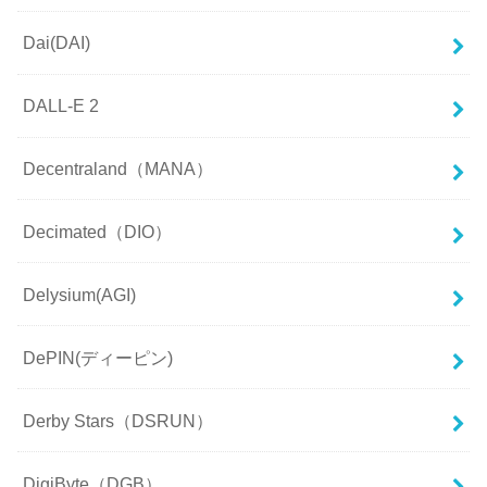
Dai(DAI)
DALL-E 2
Decentraland（MANA）
Decimated（DIO）
Delysium(AGI)
DePIN(ディーピン)
Derby Stars（DSRUN）
DigiByte（DGB）