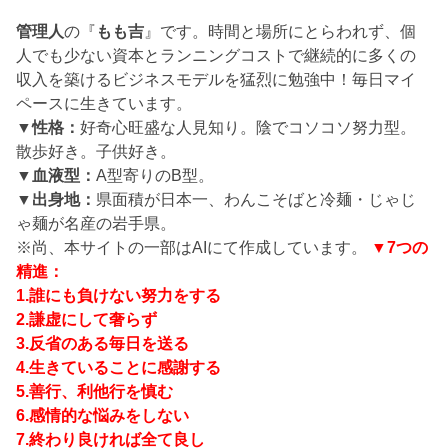
管理人
の『
もも吉
』です。時間と場所にとらわれず、個
人でも少ない資本とランニングコストで継続的に多くの
収入を築けるビジネスモデルを猛烈に勉強中！毎日マイ
ペースに生きています。
▼性格：
好奇心旺盛な人見知り。陰でコソコソ努力型。
散歩好き。子供好き。
▼血液型：
A型寄りのB型。
▼出身地：
県面積が日本一、わんこそばと冷麺・じゃじ
ゃ麺が名産の岩手県。
※尚、本サイトの一部はAIにて作成しています。
▼7つの
精進：
1.誰にも負けない努力をする
2.謙虚にして奢らず
3.反省のある毎日を送る
4.生きていることに感謝する
5.善行、利他行を慎む
6.感情的な悩みをしない
7.終わり良ければ全て良し