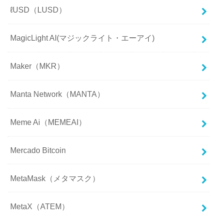
ℓUSD（LUSD）
MagicLight AI(マジックライト・エーアイ)
Maker（MKR）
Manta Network（MANTA）
Meme Ai（MEMEAI）
Mercado Bitcoin
MetaMask（メタマスク）
MetaX（ATEM）