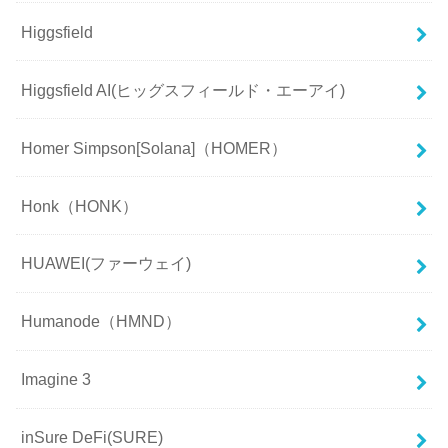
Higgsfield
Higgsfield AI(ヒッグスフィールド・エーアイ)
Homer Simpson[Solana]（HOMER）
Honk（HONK）
HUAWEI(ファーウェイ)
Humanode（HMND）
Imagine 3
inSure DeFi(SURE)