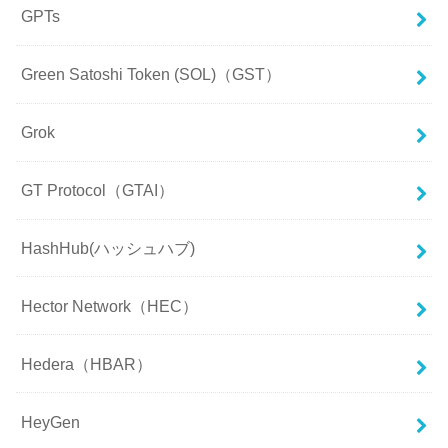
GPTs
Green Satoshi Token (SOL)（GST）
Grok
GT Protocol（GTAI）
HashHub(ハッシュハブ)
Hector Network（HEC）
Hedera（HBAR）
HeyGen