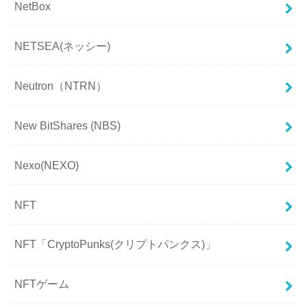
NetBox
NETSEA(ネッシー)
Neutron（NTRN）
New BitShares (NBS)
Nexo(NEXO)
NFT
NFT「CryptoPunks(クリプトパンクス)」
NFTゲーム