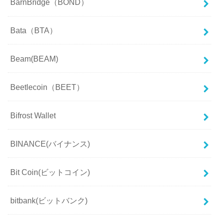
BarnBridge（BOND）
Bata（BTA）
Beam(BEAM)
Beetlecoin（BEET）
Bifrost Wallet
BINANCE(バイナンス)
Bit Coin(ビットコイン)
bitbank(ビットバンク)