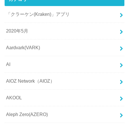
「クラーケン(Kraken)」アプリ
2020年5月
Aardvark(VARK)
AI
AIOZ Network（AIOZ）
AKOOL
Aleph Zero(AZERO)