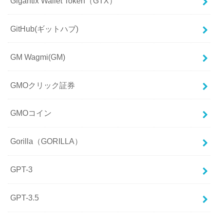
Gigantix Wallet Token（GTX）
GitHub(ギットハブ)
GM Wagmi(GM)
GMOクリック証券
GMOコイン
Gorilla（GORILLA）
GPT-3
GPT-3.5