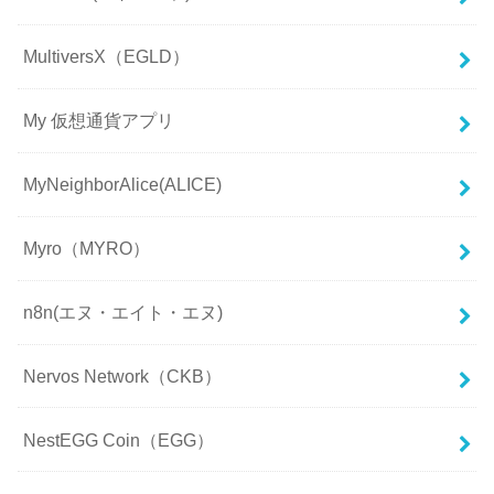
MultiversX（EGLD）
My 仮想通貨アプリ
MyNeighborAlice(ALICE)
Myro（MYRO）
n8n(エヌ・エイト・エヌ)
Nervos Network（CKB）
NestEGG Coin（EGG）