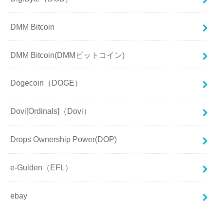
DMM Bitcoin
DMM Bitcoin(DMMビットコイン)
Dogecoin（DOGE）
Dovi[Ordinals]（Dovi）
Drops Ownership Power(DOP)
e-Gulden（EFL）
ebay