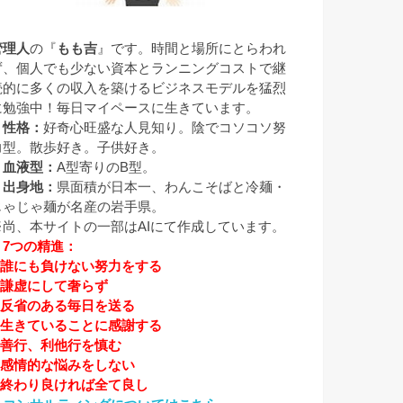
管理人
の『
もも吉
』です。時間と場所にとらわれ
ず、個人でも少ない資本とランニングコストで継
続的に多くの収入を築けるビジネスモデルを猛烈
に勉強中！毎日マイペースに生きています。
▼性格：
好奇心旺盛な人見知り。陰でコソコソ努
力型。散歩好き。子供好き。
▼血液型：
A型寄りのB型。
▼出身地：
県面積が日本一、わんこそばと冷麺・
じゃじゃ麺が名産の岩手県。
※尚、本サイトの一部はAIにて作成しています。
▼7つの精進：
1.誰にも負けない努力をする
2.謙虚にして奢らず
3.反省のある毎日を送る
4.生きていることに感謝する
5.善行、利他行を慎む
6.感情的な悩みをしない
7.終わり良ければ全て良し