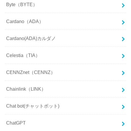
Byte（BYTE）
Cardano（ADA）
Cardano(ADA)カルダノ
Celestia（TIA）
CENNZnet（CENNZ）
Chainlink（LINK）
Chat bot(チャットボット)
ChatGPT