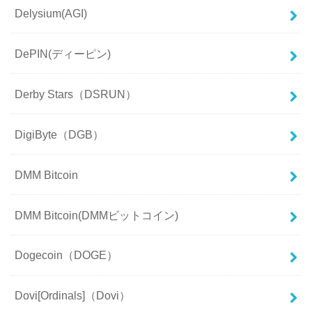
Delysium(AGI)
DePIN(ディーピン)
Derby Stars（DSRUN）
DigiByte（DGB）
DMM Bitcoin
DMM Bitcoin(DMMビットコイン)
Dogecoin（DOGE）
Dovi[Ordinals]（Dovi）