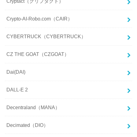
Cryptact（クリプタクト）
Crypto-AI-Robo.com（CAIR）
CYBERTRUCK（CYBERTRUCK）
CZ THE GOAT（CZGOAT）
Dai(DAI)
DALL-E 2
Decentraland（MANA）
Decimated（DIO）