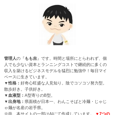
管理人
の『
もも吉
』です。時間と場所にとらわれず、個
人でも少ない資本とランニングコストで継続的に多くの
収入を築けるビジネスモデルを猛烈に勉強中！毎日マイ
ペースに生きています。
▼性格：
好奇心旺盛な人見知り。陰でコソコソ努力型。
散歩好き。子供好き。
▼血液型：
A型寄りのB型。
▼出身地：
県面積が日本一、わんこそばと冷麺・じゃじ
ゃ麺が名産の岩手県。
※尚、本サイトの一部はAIにて作成しています。
▼7つの