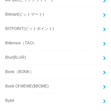
Bitmart(ビットマート)
BITPOINT(ビットポイント)
Bittensor（TAO）
Blur(BLUR)
Bonk（BONK）
Book Of MEME($BOME)
Bybit