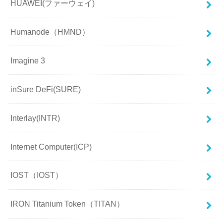
HUAWEI(ファーウェイ)
Humanode（HMND）
Imagine 3
inSure DeFi(SURE)
Interlay(INTR)
Internet Computer(ICP)
IOST（IOST）
IRON Titanium Token（TITAN）