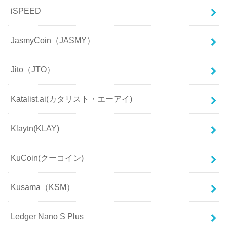
iSPEED
JasmyCoin（JASMY）
Jito（JTO）
Katalist.ai(カタリスト・エーアイ)
Klaytn(KLAY)
KuCoin(クーコイン)
Kusama（KSM）
Ledger Nano S Plus