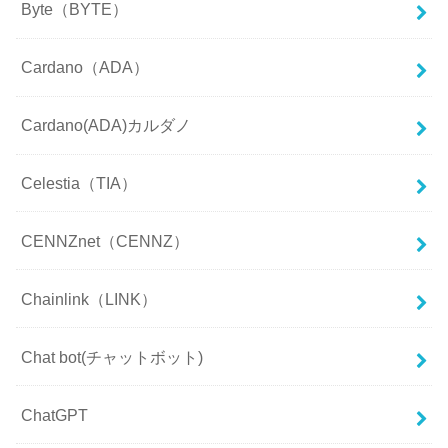
Byte（BYTE）
Cardano（ADA）
Cardano(ADA)カルダノ
Celestia（TIA）
CENNZnet（CENNZ）
Chainlink（LINK）
Chat bot(チャットボット)
ChatGPT