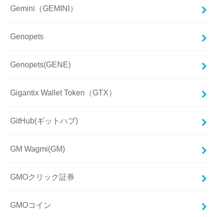
Gemini（GEMINI）
Genopets
Genopets(GENE)
Gigantix Wallet Token（GTX）
GitHub(ギットハブ)
GM Wagmi(GM)
GMOクリック証券
GMOコイン