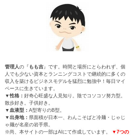
管理人
の『
もも吉
』です。時間と場所にとらわれず、個
人でも少ない資本とランニングコストで継続的に多くの
収入を築けるビジネスモデルを猛烈に勉強中！毎日マイ
ペースに生きています。
▼性格：
好奇心旺盛な人見知り。陰でコソコソ努力型。
散歩好き。子供好き。
▼血液型：
A型寄りのB型。
▼出身地：
県面積が日本一、わんこそばと冷麺・じゃじ
ゃ麺が名産の岩手県。
※尚、本サイトの一部はAIにて作成しています。
▼7つの