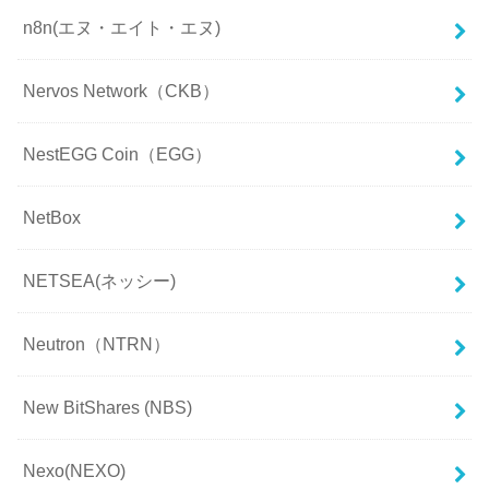
n8n(エヌ・エイト・エヌ)
Nervos Network（CKB）
NestEGG Coin（EGG）
NetBox
NETSEA(ネッシー)
Neutron（NTRN）
New BitShares (NBS)
Nexo(NEXO)