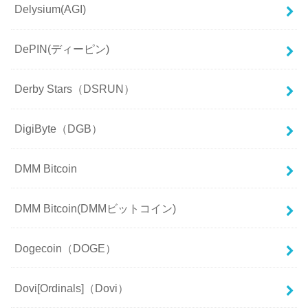
Delysium(AGI)
DePIN(ディーピン)
Derby Stars（DSRUN）
DigiByte（DGB）
DMM Bitcoin
DMM Bitcoin(DMMビットコイン)
Dogecoin（DOGE）
Dovi[Ordinals]（Dovi）