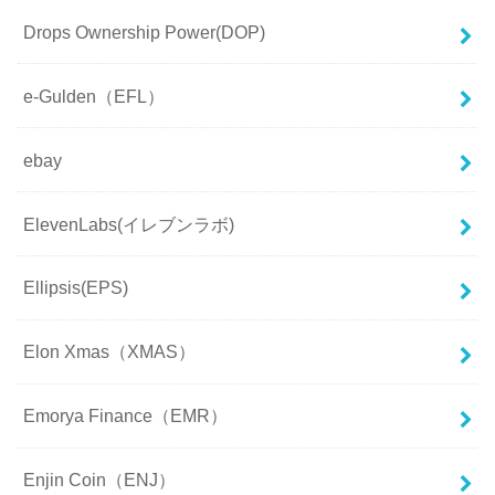
Drops Ownership Power(DOP)
e-Gulden（EFL）
ebay
ElevenLabs(イレブンラボ)
Ellipsis(EPS)
Elon Xmas（XMAS）
Emorya Finance（EMR）
Enjin Coin（ENJ）