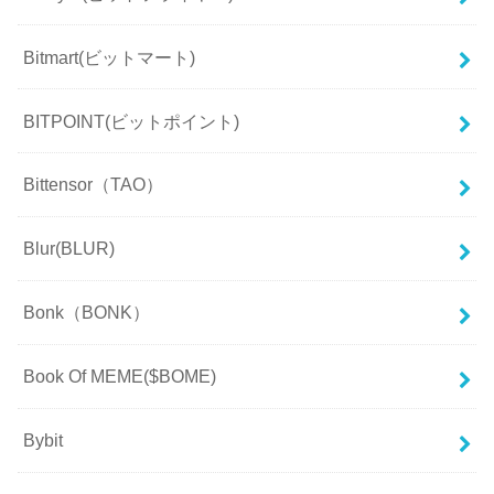
Bitmart(ビットマート)
BITPOINT(ビットポイント)
Bittensor（TAO）
Blur(BLUR)
Bonk（BONK）
Book Of MEME($BOME)
Bybit