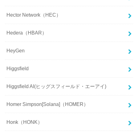
Hector Network（HEC）
Hedera（HBAR）
HeyGen
Higgsfield
Higgsfield AI(ヒッグスフィールド・エーアイ)
Homer Simpson[Solana]（HOMER）
Honk（HONK）