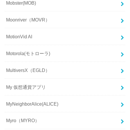
Mobster(MOB)
Moonriver（MOVR）
MotionVid AI
Motorola(モトローラ)
MultiversX（EGLD）
My 仮想通貨アプリ
MyNeighborAlice(ALICE)
Myro（MYRO）