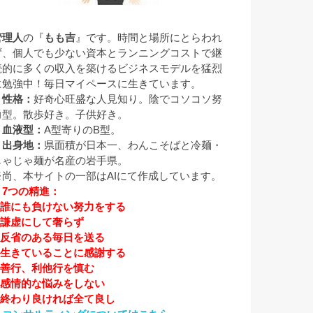
管理人
の『
もも吉
』です。時間と場所にとらわれ
ず、個人でも少ない資本とランニングコストで継
続的に多くの収入を築けるビジネスモデルを猛烈
に勉強中！毎日マイペースに生きています。
▼性格：
好奇心旺盛な人見知り。陰でコソコソ努
力型。散歩好き。子供好き。
▼血液型：
A型寄りのB型。
▼出身地：
県面積が日本一、わんこそばと冷麺・
じゃじゃ麺が名産の岩手県。
※尚、本サイトの一部はAIにて作成しています。
▼7つの精進：
1.誰にも負けない努力をする
2.謙虚にして奢らず
3.反省のある毎日を送る
4.生きていることに感謝する
5.善行、利他行を慎む
6.感情的な悩みをしない
7.終わり良ければ全て良し