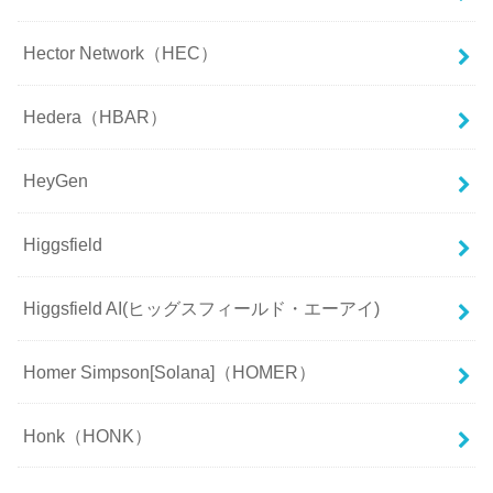
Hector Network（HEC）
Hedera（HBAR）
HeyGen
Higgsfield
Higgsfield AI(ヒッグスフィールド・エーアイ)
Homer Simpson[Solana]（HOMER）
Honk（HONK）