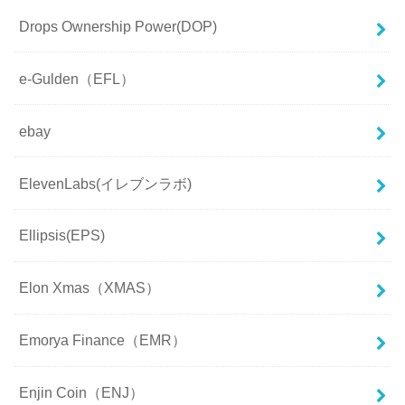
Drops Ownership Power(DOP)
e-Gulden（EFL）
ebay
ElevenLabs(イレブンラボ)
Ellipsis(EPS)
Elon Xmas（XMAS）
Emorya Finance（EMR）
Enjin Coin（ENJ）