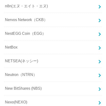
n8n(エヌ・エイト・エヌ)
Nervos Network（CKB）
NestEGG Coin（EGG）
NetBox
NETSEA(ネッシー)
Neutron（NTRN）
New BitShares (NBS)
Nexo(NEXO)