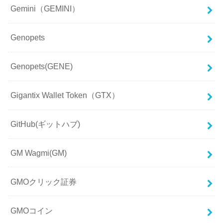
Gemini（GEMINI）
Genopets
Genopets(GENE)
Gigantix Wallet Token（GTX）
GitHub(ギットハブ)
GM Wagmi(GM)
GMOクリック証券
GMOコイン