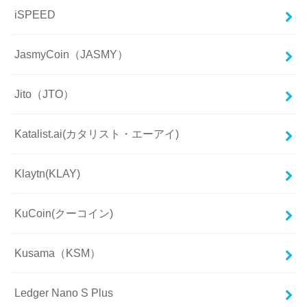
iSPEED
JasmyCoin（JASMY）
Jito（JTO）
Katalist.ai(カタリスト・エーアイ)
Klaytn(KLAY)
KuCoin(クーコイン)
Kusama（KSM）
Ledger Nano S Plus