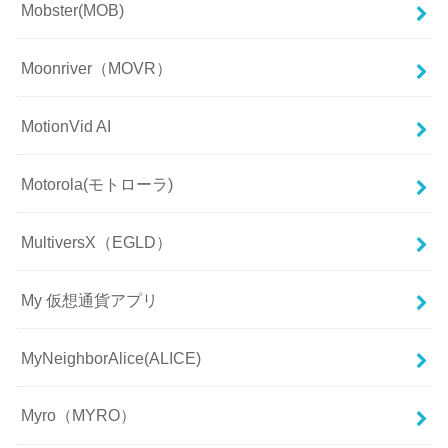
Mobster(MOB)
Moonriver（MOVR）
MotionVid AI
Motorola(モトローラ)
MultiversX（EGLD）
My 仮想通貨アプリ
MyNeighborAlice(ALICE)
Myro（MYRO）