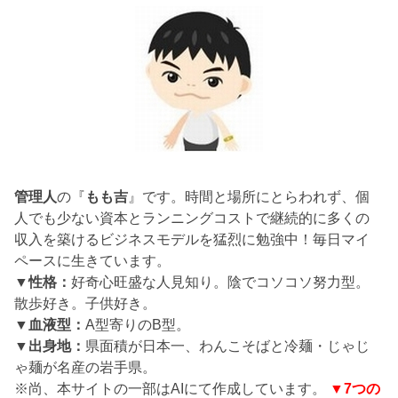
管理人
の『
もも吉
』です。時間と場所にとらわれず、個
人でも少ない資本とランニングコストで継続的に多くの
収入を築けるビジネスモデルを猛烈に勉強中！毎日マイ
ペースに生きています。
▼性格：
好奇心旺盛な人見知り。陰でコソコソ努力型。
散歩好き。子供好き。
▼血液型：
A型寄りのB型。
▼出身地：
県面積が日本一、わんこそばと冷麺・じゃじ
ゃ麺が名産の岩手県。
※尚、本サイトの一部はAIにて作成しています。
▼7つの