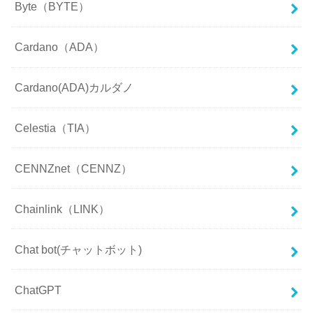
Byte（BYTE）
Cardano（ADA）
Cardano(ADA)カルダノ
Celestia（TIA）
CENNZnet（CENNZ）
Chainlink（LINK）
Chat bot(チャットボット)
ChatGPT