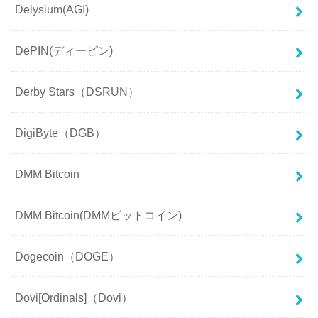
Delysium(AGI)
DePIN(ディーピン)
Derby Stars（DSRUN）
DigiByte（DGB）
DMM Bitcoin
DMM Bitcoin(DMMビットコイン)
Dogecoin（DOGE）
Dovi[Ordinals]（Dovi）