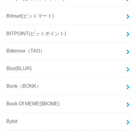
Bitmart(ビットマート)
BITPOINT(ビットポイント)
Bittensor（TAO）
Blur(BLUR)
Bonk（BONK）
Book Of MEME($BOME)
Bybit