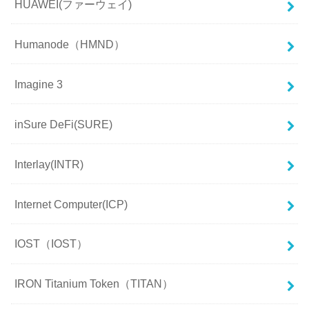
HUAWEI(ファーウェイ)
Humanode（HMND）
Imagine 3
inSure DeFi(SURE)
Interlay(INTR)
Internet Computer(ICP)
IOST（IOST）
IRON Titanium Token（TITAN）