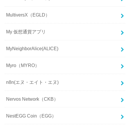
MultiversX（EGLD）
My 仮想通貨アプリ
MyNeighborAlice(ALICE)
Myro（MYRO）
n8n(エヌ・エイト・エヌ)
Nervos Network（CKB）
NestEGG Coin（EGG）