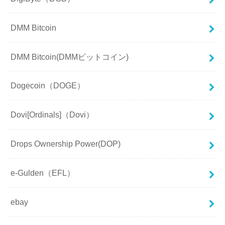
DMM Bitcoin
DMM Bitcoin(DMMビットコイン)
Dogecoin（DOGE）
Dovi[Ordinals]（Dovi）
Drops Ownership Power(DOP)
e-Gulden（EFL）
ebay