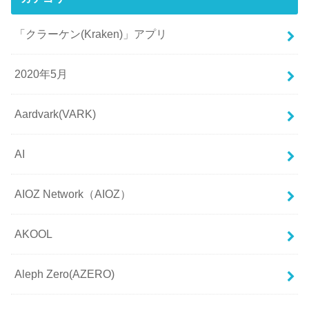
「クラーケン(Kraken)」アプリ
2020年5月
Aardvark(VARK)
AI
AIOZ Network（AIOZ）
AKOOL
Aleph Zero(AZERO)