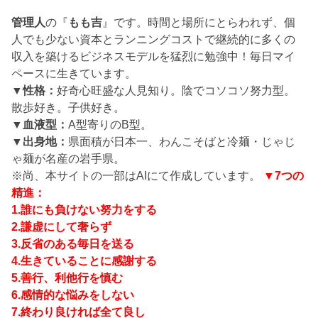
管理人
の『
もも吉
』です。時間と場所にとらわれず、個
人でも少ない資本とランニングコストで継続的に多くの
収入を築けるビジネスモデルを猛烈に勉強中！毎日マイ
ペースに生きています。
▼性格：
好奇心旺盛な人見知り。陰でコソコソ努力型。
散歩好き。子供好き。
▼血液型：
A型寄りのB型。
▼出身地：
県面積が日本一、わんこそばと冷麺・じゃじ
ゃ麺が名産の岩手県。
※尚、本サイトの一部はAIにて作成しています。
▼7つの
精進：
1.誰にも負けない努力をする
2.謙虚にして奢らず
3.反省のある毎日を送る
4.生きていることに感謝する
5.善行、利他行を慎む
6.感情的な悩みをしない
7.終わり良ければ全て良し