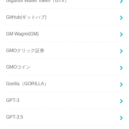
Gigantix Wallet Token（GTX）
GitHub(ギットハブ)
GM Wagmi(GM)
GMOクリック証券
GMOコイン
Gorilla（GORILLA）
GPT-3
GPT-3.5