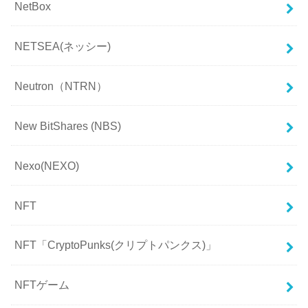
NetBox
NETSEA(ネッシー)
Neutron（NTRN）
New BitShares (NBS)
Nexo(NEXO)
NFT
NFT「CryptoPunks(クリプトパンクス)」
NFTゲーム