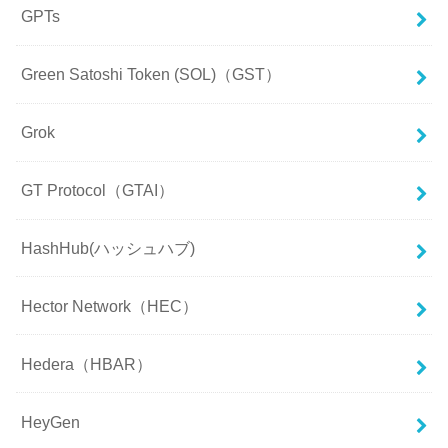
GPTs
Green Satoshi Token (SOL)（GST）
Grok
GT Protocol（GTAI）
HashHub(ハッシュハブ)
Hector Network（HEC）
Hedera（HBAR）
HeyGen