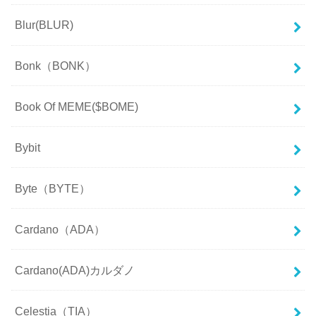
Blur(BLUR)
Bonk（BONK）
Book Of MEME($BOME)
Bybit
Byte（BYTE）
Cardano（ADA）
Cardano(ADA)カルダノ
Celestia（TIA）