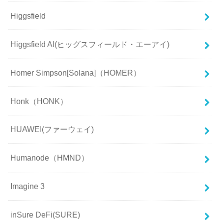
Higgsfield
Higgsfield AI(ヒッグスフィールド・エーアイ)
Homer Simpson[Solana]（HOMER）
Honk（HONK）
HUAWEI(ファーウェイ)
Humanode（HMND）
Imagine 3
inSure DeFi(SURE)