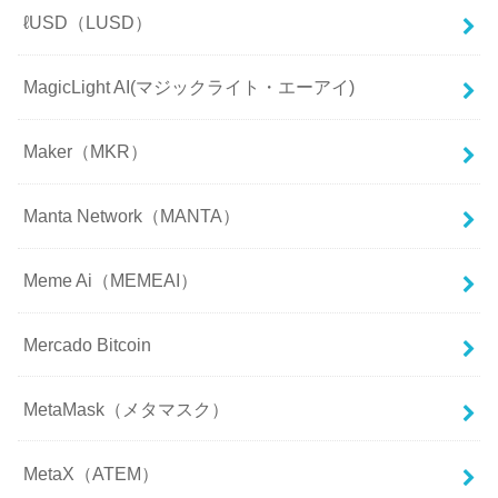
ℓUSD（LUSD）
MagicLight AI(マジックライト・エーアイ)
Maker（MKR）
Manta Network（MANTA）
Meme Ai（MEMEAI）
Mercado Bitcoin
MetaMask（メタマスク）
MetaX（ATEM）