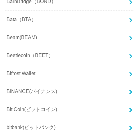
BarnBridge（BOND）
Bata（BTA）
Beam(BEAM)
Beetlecoin（BEET）
Bifrost Wallet
BINANCE(バイナンス)
Bit Coin(ビットコイン)
bitbank(ビットバンク)