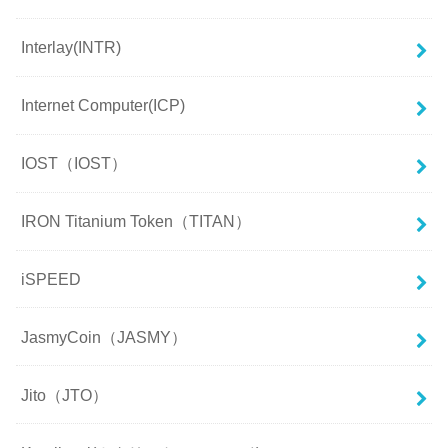
Interlay(INTR)
Internet Computer(ICP)
IOST（IOST）
IRON Titanium Token（TITAN）
iSPEED
JasmyCoin（JASMY）
Jito（JTO）