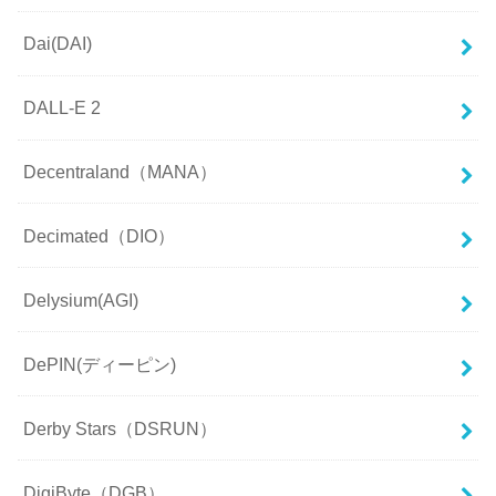
Dai(DAI)
DALL-E 2
Decentraland（MANA）
Decimated（DIO）
Delysium(AGI)
DePIN(ディーピン)
Derby Stars（DSRUN）
DigiByte（DGB）