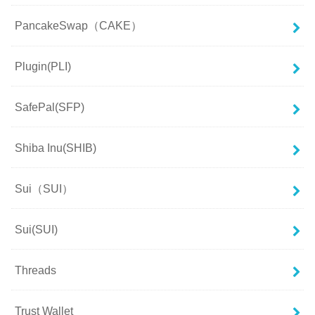
PancakeSwap（CAKE）
Plugin(PLI)
SafePal(SFP)
Shiba Inu(SHIB)
Sui（SUI）
Sui(SUI)
Threads
Trust Wallet