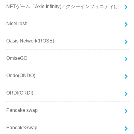
NFTゲーム「Axie Infinity(アクシーインフィニティ)」
NiceHash
Oasis Network(ROSE)
OmiseGO
Ondo(ONDO)
ORDI(ORDI)
Pancake swap
PancakeSwap