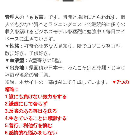
管理人
の『
もも吉
』です。時間と場所にとらわれず、個
人でも少ない資本とランニングコストで継続的に多くの
収入を築けるビジネスモデルを猛烈に勉強中！毎日マイ
ペースに生きています。
▼性格：
好奇心旺盛な人見知り。陰でコソコソ努力型。
散歩好き。子供好き。
▼血液型：
A型寄りのB型。
▼出身地：
県面積が日本一、わんこそばと冷麺・じゃじ
ゃ麺が名産の岩手県。
※尚、本サイトの一部はAIにて作成しています。
▼7つの
精進：
1.誰にも負けない努力をする
2.謙虚にして奢らず
3.反省のある毎日を送る
4.生きていることに感謝する
5.善行、利他行を慎む
6.感情的な悩みをしない