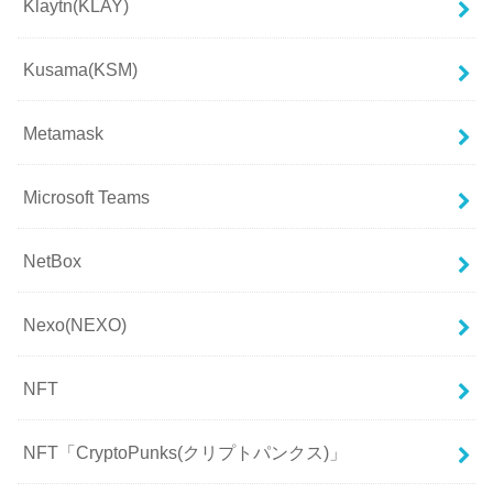
Klaytn(KLAY)
Kusama(KSM)
Metamask
Microsoft Teams
NetBox
Nexo(NEXO)
NFT
NFT「CryptoPunks(クリプトパンクス)」