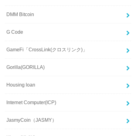
DMM Bitcoin
G Code
GameFi「CrossLink(クロスリンク)」
Gorilla(GORILLA)
Housing loan
Internet Computer(ICP)
JasmyCoin（JASMY）