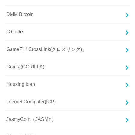
DMM Bitcoin
G Code
GameFi「CrossLink(クロスリンク)」
Gorilla(GORILLA)
Housing loan
Internet Computer(ICP)
JasmyCoin（JASMY）