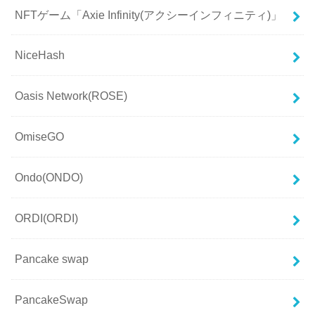
NFTゲーム「Axie Infinity(アクシーインフィニティ)」
NiceHash
Oasis Network(ROSE)
OmiseGO
Ondo(ONDO)
ORDI(ORDI)
Pancake swap
PancakeSwap