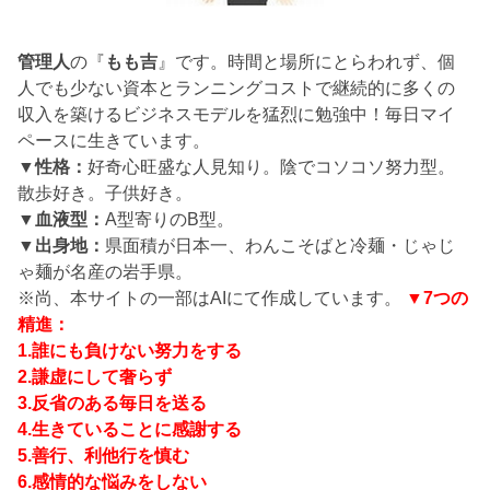
管理人
の『
もも吉
』です。時間と場所にとらわれず、個
人でも少ない資本とランニングコストで継続的に多くの
収入を築けるビジネスモデルを猛烈に勉強中！毎日マイ
ペースに生きています。
▼性格：
好奇心旺盛な人見知り。陰でコソコソ努力型。
散歩好き。子供好き。
▼血液型：
A型寄りのB型。
▼出身地：
県面積が日本一、わんこそばと冷麺・じゃじ
ゃ麺が名産の岩手県。
※尚、本サイトの一部はAIにて作成しています。
▼7つの
精進：
1.誰にも負けない努力をする
2.謙虚にして奢らず
3.反省のある毎日を送る
4.生きていることに感謝する
5.善行、利他行を慎む
6.感情的な悩みをしない