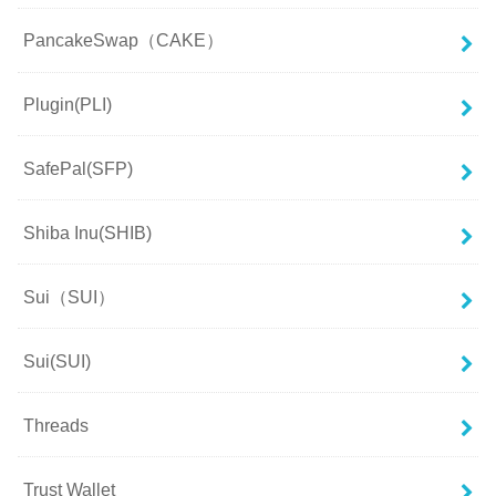
PancakeSwap（CAKE）
Plugin(PLI)
SafePal(SFP)
Shiba Inu(SHIB)
Sui（SUI）
Sui(SUI)
Threads
Trust Wallet