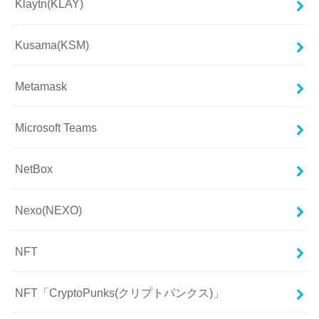
Klaytn(KLAY)
Kusama(KSM)
Metamask
Microsoft Teams
NetBox
Nexo(NEXO)
NFT
NFT「CryptoPunks(クリプトパンクス)」