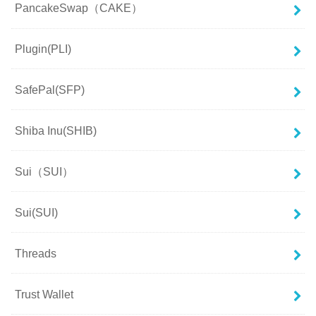
PancakeSwap（CAKE）
Plugin(PLI)
SafePal(SFP)
Shiba Inu(SHIB)
Sui（SUI）
Sui(SUI)
Threads
Trust Wallet