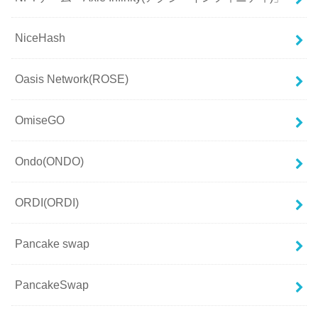
NiceHash
Oasis Network(ROSE)
OmiseGO
Ondo(ONDO)
ORDI(ORDI)
Pancake swap
PancakeSwap