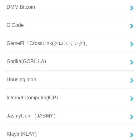
DMM Bitcoin
G Code
GameFi「CrossLink(クロスリンク)」
Gorilla(GORILLA)
Housing loan
Internet Computer(ICP)
JasmyCoin（JASMY）
Klaytn(KLAY)