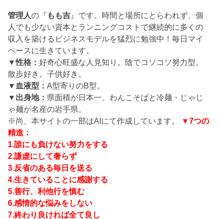
管理人
の『
もも吉
』です。時間と場所にとらわれず、個
人でも少ない資本とランニングコストで継続的に多くの
収入を築けるビジネスモデルを猛烈に勉強中！毎日マイ
ペースに生きています。
▼性格：
好奇心旺盛な人見知り。陰でコソコソ努力型。
散歩好き。子供好き。
▼血液型：
A型寄りのB型。
▼出身地：
県面積が日本一、わんこそばと冷麺・じゃじ
ゃ麺が名産の岩手県。
※尚、本サイトの一部はAIにて作成しています。
▼7つの
精進：
1.誰にも負けない努力をする
2.謙虚にして奢らず
3.反省のある毎日を送る
4.生きていることに感謝する
5.善行、利他行を慎む
6.感情的な悩みをしない
7.終わり良ければ全て良し