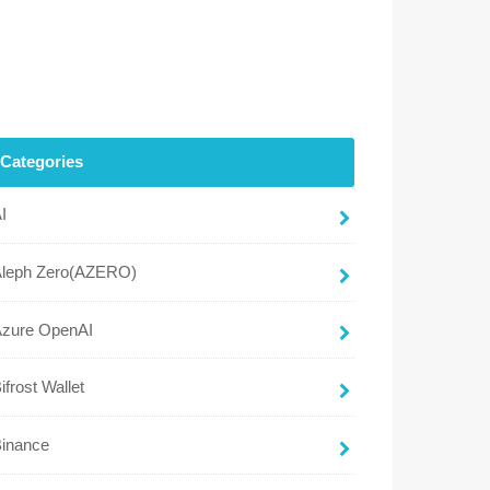
Categories
I
Aleph Zero(AZERO)
Azure OpenAI
ifrost Wallet
Binance