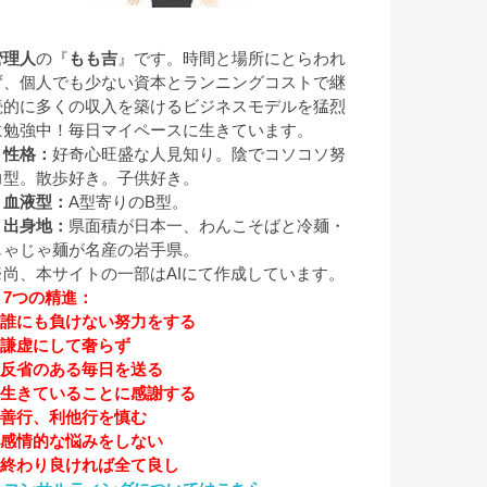
管理人
の『
もも吉
』です。時間と場所にとらわれ
ず、個人でも少ない資本とランニングコストで継
続的に多くの収入を築けるビジネスモデルを猛烈
に勉強中！毎日マイペースに生きています。
▼性格：
好奇心旺盛な人見知り。陰でコソコソ努
力型。散歩好き。子供好き。
▼血液型：
A型寄りのB型。
▼出身地：
県面積が日本一、わんこそばと冷麺・
じゃじゃ麺が名産の岩手県。
※尚、本サイトの一部はAIにて作成しています。
▼7つの精進：
1.誰にも負けない努力をする
2.謙虚にして奢らず
3.反省のある毎日を送る
4.生きていることに感謝する
5.善行、利他行を慎む
6.感情的な悩みをしない
7.終わり良ければ全て良し