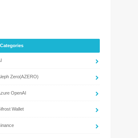
Categories
I
Aleph Zero(AZERO)
Azure OpenAI
ifrost Wallet
Binance