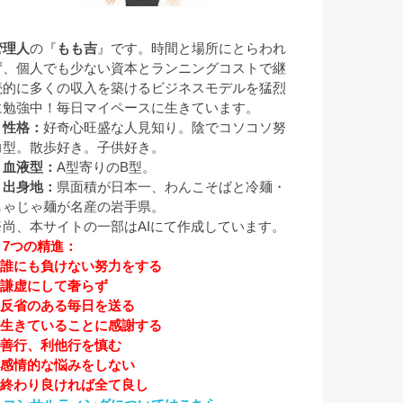
管理人
の『
もも吉
』です。時間と場所にとらわれ
ず、個人でも少ない資本とランニングコストで継
続的に多くの収入を築けるビジネスモデルを猛烈
に勉強中！毎日マイペースに生きています。
▼性格：
好奇心旺盛な人見知り。陰でコソコソ努
力型。散歩好き。子供好き。
▼血液型：
A型寄りのB型。
▼出身地：
県面積が日本一、わんこそばと冷麺・
じゃじゃ麺が名産の岩手県。
※尚、本サイトの一部はAIにて作成しています。
▼7つの精進：
1.誰にも負けない努力をする
2.謙虚にして奢らず
3.反省のある毎日を送る
4.生きていることに感謝する
5.善行、利他行を慎む
6.感情的な悩みをしない
7.終わり良ければ全て良し