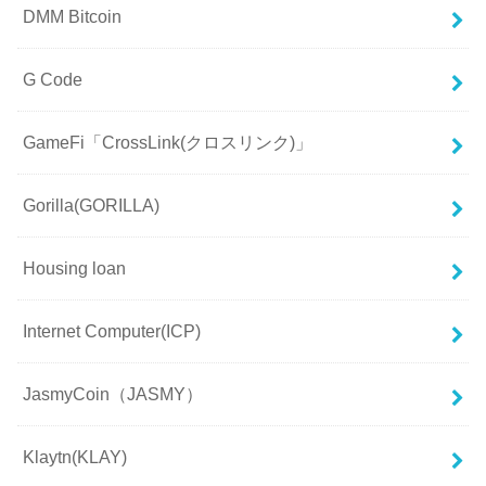
DMM Bitcoin
G Code
GameFi「CrossLink(クロスリンク)」
Gorilla(GORILLA)
Housing loan
Internet Computer(ICP)
JasmyCoin（JASMY）
Klaytn(KLAY)