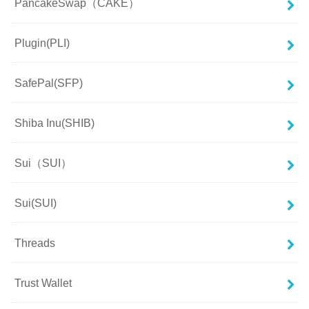
PancakeSwap（CAKE）
Plugin(PLI)
SafePal(SFP)
Shiba Inu(SHIB)
Sui（SUI）
Sui(SUI)
Threads
Trust Wallet