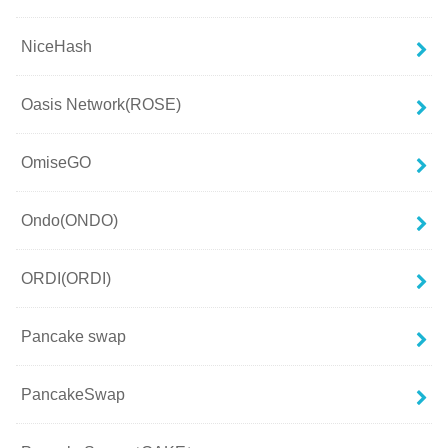
NiceHash
Oasis Network(ROSE)
OmiseGO
Ondo(ONDO)
ORDI(ORDI)
Pancake swap
PancakeSwap