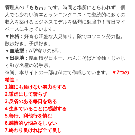
管理人
の『
もも吉
』です。時間と場所にとらわれず、個
人でも少ない資本とランニングコストで継続的に多くの
収入を築けるビジネスモデルを猛烈に勉強中！毎日マイ
ペースに生きています。
▼性格：
好奇心旺盛な人見知り。陰でコソコソ努力型。
散歩好き。子供好き。
▼血液型：
A型寄りのB型。
▼出身地：
県面積が日本一、わんこそばと冷麺・じゃじ
ゃ麺が名産の岩手県。
※尚、本サイトの一部はAIにて作成しています。
▼7つの
精進：
1.誰にも負けない努力をする
2.謙虚にして奢らず
3.反省のある毎日を送る
4.生きていることに感謝する
5.善行、利他行を慎む
6.感情的な悩みをしない
7.終わり良ければ全て良し