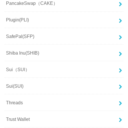
PancakeSwap（CAKE）
Plugin(PLI)
SafePal(SFP)
Shiba Inu(SHIB)
Sui（SUI）
Sui(SUI)
Threads
Trust Wallet