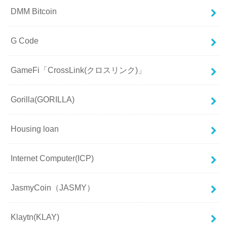
DMM Bitcoin
G Code
GameFi「CrossLink(クロスリンク)」
Gorilla(GORILLA)
Housing loan
Internet Computer(ICP)
JasmyCoin（JASMY）
Klaytn(KLAY)