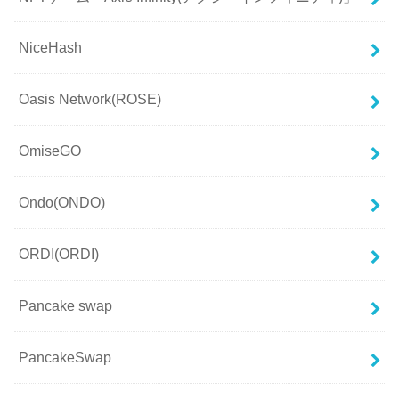
NiceHash
Oasis Network(ROSE)
OmiseGO
Ondo(ONDO)
ORDI(ORDI)
Pancake swap
PancakeSwap