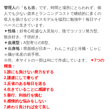
管理人
の『
もも吉
』です。時間と場所にとらわれず、個
人でも少ない資本とランニングコストで継続的に多くの
収入を築けるビジネスモデルを猛烈に勉強中！毎日マイ
ペースに生きています。
▼性格：
好奇心旺盛な人見知り。陰でコソコソ努力型。
散歩好き。子供好き。
▼血液型：
A型寄りのB型。
▼出身地：
県面積が日本一、わんこそばと冷麺・じゃじ
ゃ麺が名産の岩手県。
※尚、本サイトの一部はAIにて作成しています。
▼7つの
精進：
1.誰にも負けない努力をする
2.謙虚にして奢らず
3.反省のある毎日を送る
4.生きていることに感謝する
5.善行、利他行を慎む
6.感情的な悩みをしない
7.終わり良ければ全て良し