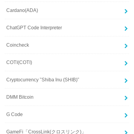
Cardano(ADA)
ChatGPT Code Interpreter
Coincheck
COTI(COTI)
Cryptocurrency "Shiba Inu (SHIB)"
DMM Bitcoin
G Code
GameFi「CrossLink(クロスリンク)」