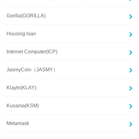
Gorilla(GORILLA)
Housing loan
Internet Computer(ICP)
JasmyCoin（JASMY）
Klaytn(KLAY)
Kusama(KSM)
Metamask