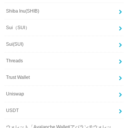
Shiba Inu(SHIB)
Sui（SUI）
Sui(SUI)
Threads
Trust Wallet
Uniswap
USDT
ウォレット「Avalanche Wallet(アバランチウォレッ