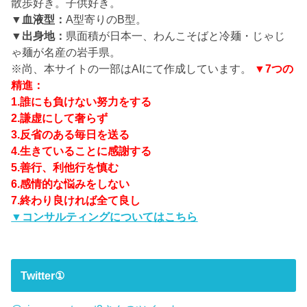
散歩好き。子供好き。
▼血液型：
A型寄りのB型。
▼出身地：
県面積が日本一、わんこそばと冷麺・じゃじ
ゃ麺が名産の岩手県。
※尚、本サイトの一部はAIにて作成しています。
▼7つの
精進：
1.誰にも負けない努力をする
2.謙虚にして奢らず
3.反省のある毎日を送る
4.生きていることに感謝する
5.善行、利他行を慎む
6.感情的な悩みをしない
7.終わり良ければ全て良し
▼コンサルティングについてはこちら
Twitter①