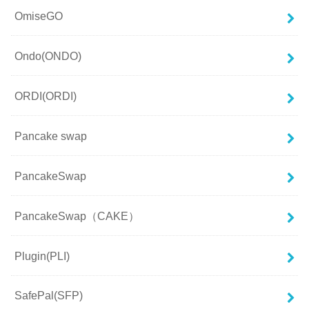
OmiseGO
Ondo(ONDO)
ORDI(ORDI)
Pancake swap
PancakeSwap
PancakeSwap（CAKE）
Plugin(PLI)
SafePal(SFP)