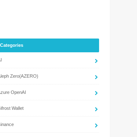
Categories
I
Aleph Zero(AZERO)
Azure OpenAI
ifrost Wallet
Binance