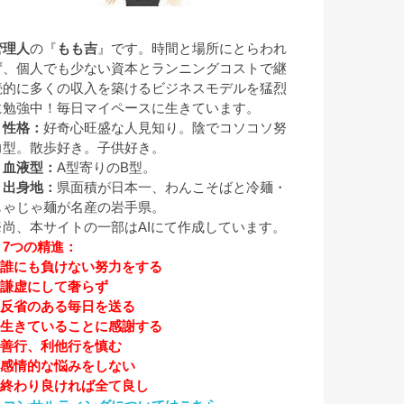
管理人
の『
もも吉
』です。時間と場所にとらわれ
ず、個人でも少ない資本とランニングコストで継
続的に多くの収入を築けるビジネスモデルを猛烈
に勉強中！毎日マイペースに生きています。
▼性格：
好奇心旺盛な人見知り。陰でコソコソ努
力型。散歩好き。子供好き。
▼血液型：
A型寄りのB型。
▼出身地：
県面積が日本一、わんこそばと冷麺・
じゃじゃ麺が名産の岩手県。
※尚、本サイトの一部はAIにて作成しています。
▼7つの精進：
1.誰にも負けない努力をする
2.謙虚にして奢らず
3.反省のある毎日を送る
4.生きていることに感謝する
5.善行、利他行を慎む
6.感情的な悩みをしない
7.終わり良ければ全て良し