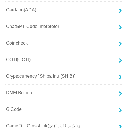
Cardano(ADA)
ChatGPT Code Interpreter
Coincheck
COTI(COTI)
Cryptocurrency "Shiba Inu (SHIB)"
DMM Bitcoin
G Code
GameFi「CrossLink(クロスリンク)」