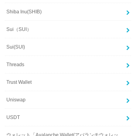
Shiba Inu(SHIB)
Sui（SUI）
Sui(SUI)
Threads
Trust Wallet
Uniswap
USDT
ウォレット「Avalanche Wallet(アバランチウォレッ