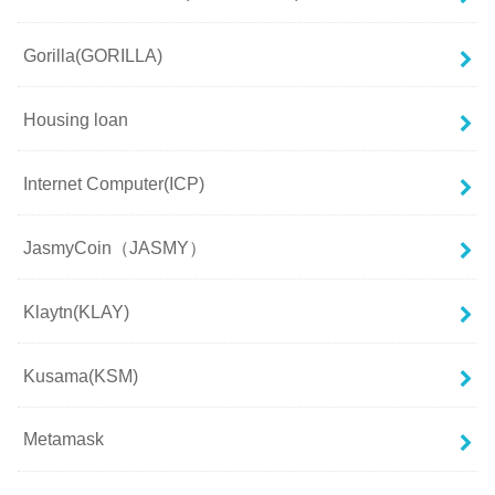
Gorilla(GORILLA)
Housing loan
Internet Computer(ICP)
JasmyCoin（JASMY）
Klaytn(KLAY)
Kusama(KSM)
Metamask