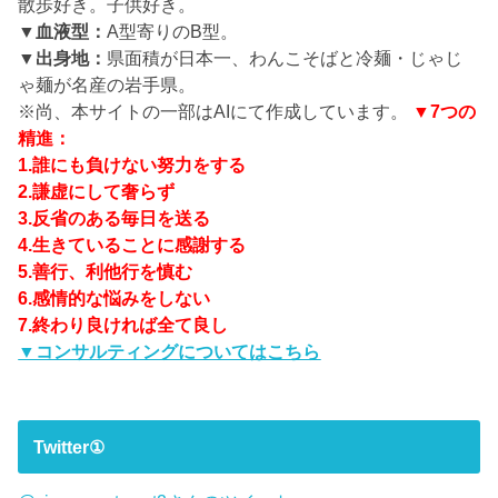
散歩好き。子供好き。
▼血液型：
A型寄りのB型。
▼出身地：
県面積が日本一、わんこそばと冷麺・じゃじ
ゃ麺が名産の岩手県。
※尚、本サイトの一部はAIにて作成しています。
▼7つの
精進：
1.誰にも負けない努力をする
2.謙虚にして奢らず
3.反省のある毎日を送る
4.生きていることに感謝する
5.善行、利他行を慎む
6.感情的な悩みをしない
7.終わり良ければ全て良し
▼コンサルティングについてはこちら
Twitter①