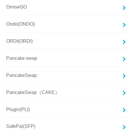
OmiseGO
Ondo(ONDO)
ORDI(ORDI)
Pancake swap
PancakeSwap
PancakeSwap（CAKE）
Plugin(PLI)
SafePal(SFP)