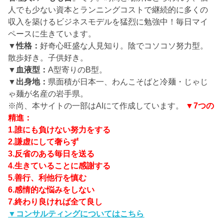
人でも少ない資本とランニングコストで継続的に多くの
収入を築けるビジネスモデルを猛烈に勉強中！毎日マイ
ペースに生きています。
▼性格：
好奇心旺盛な人見知り。陰でコソコソ努力型。
散歩好き。子供好き。
▼血液型：
A型寄りのB型。
▼出身地：
県面積が日本一、わんこそばと冷麺・じゃじ
ゃ麺が名産の岩手県。
※尚、本サイトの一部はAIにて作成しています。
▼7つの
精進：
1.誰にも負けない努力をする
2.謙虚にして奢らず
3.反省のある毎日を送る
4.生きていることに感謝する
5.善行、利他行を慎む
6.感情的な悩みをしない
7.終わり良ければ全て良し
▼コンサルティングについてはこちら