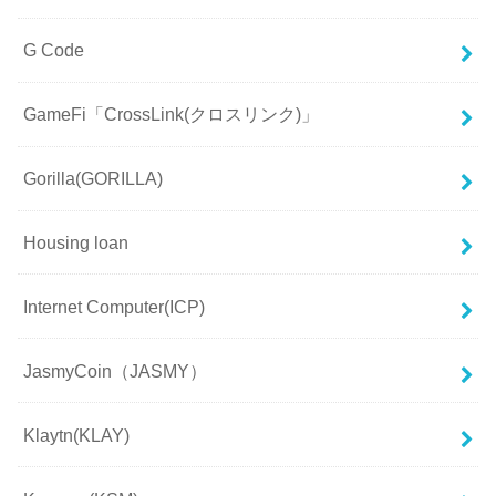
G Code
GameFi「CrossLink(クロスリンク)」
Gorilla(GORILLA)
Housing loan
Internet Computer(ICP)
JasmyCoin（JASMY）
Klaytn(KLAY)