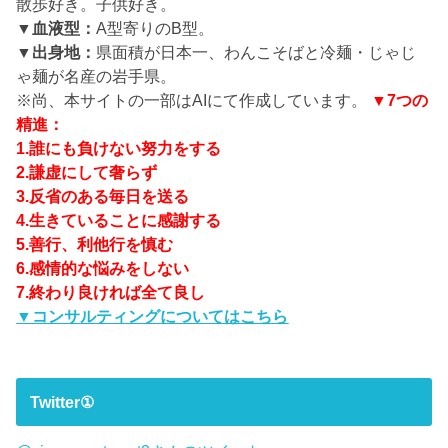
散歩好き。子供好き。
▼血液型：
A型寄りのB型。
▼出身地：
県面積が日本一、わんこそばと冷麺・じゃじ
ゃ麺が名産の岩手県。
※尚、本サイトの一部はAIにて作成しています。
▼7つの
精進：
1.誰にも負けない努力をする
2.謙虚にして奢らず
3.反省のある毎日を送る
4.生きていることに感謝する
5.善行、利他行を慎む
6.感情的な悩みをしない
7.終わり良ければ全て良し
▼コンサルティングについてはこちら
Twitter①