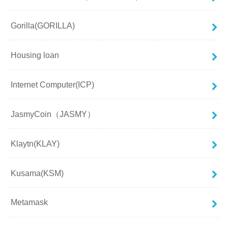
Gorilla(GORILLA)
Housing loan
Internet Computer(ICP)
JasmyCoin（JASMY）
Klaytn(KLAY)
Kusama(KSM)
Metamask