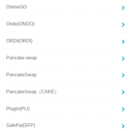
OmiseGO
Ondo(ONDO)
ORDI(ORDI)
Pancake swap
PancakeSwap
PancakeSwap（CAKE）
Plugin(PLI)
SafePal(SFP)