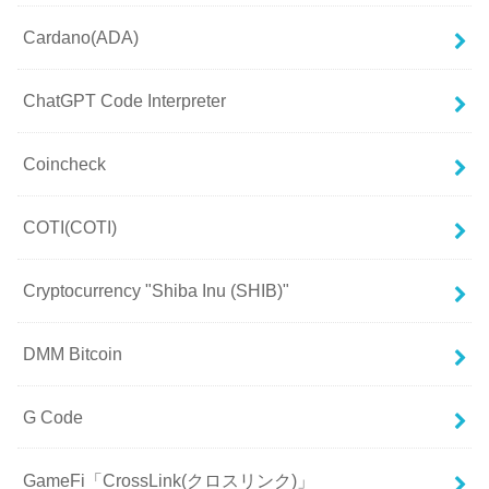
Cardano(ADA)
ChatGPT Code Interpreter
Coincheck
COTI(COTI)
Cryptocurrency "Shiba Inu (SHIB)"
DMM Bitcoin
G Code
GameFi「CrossLink(クロスリンク)」