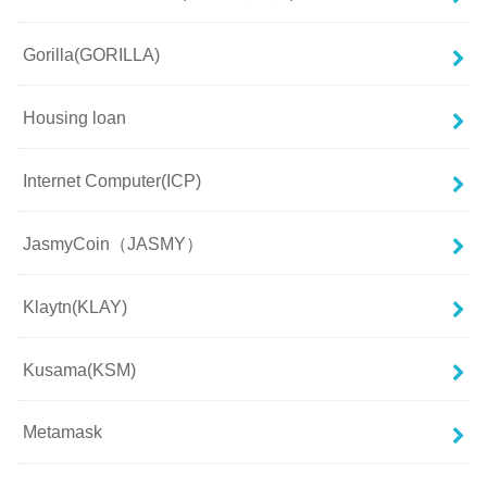
Gorilla(GORILLA)
Housing loan
Internet Computer(ICP)
JasmyCoin（JASMY）
Klaytn(KLAY)
Kusama(KSM)
Metamask