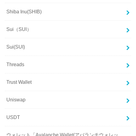
Shiba Inu(SHIB)
Sui（SUI）
Sui(SUI)
Threads
Trust Wallet
Uniswap
USDT
ウォレット「Avalanche Wallet(アバランチウォレッ