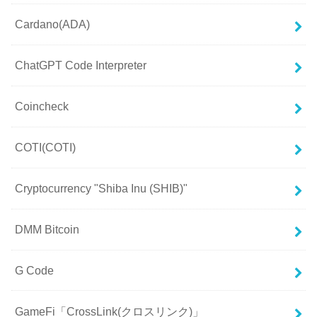
Cardano(ADA)
ChatGPT Code Interpreter
Coincheck
COTI(COTI)
Cryptocurrency "Shiba Inu (SHIB)"
DMM Bitcoin
G Code
GameFi「CrossLink(クロスリンク)」