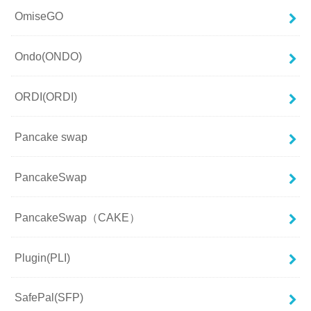
OmiseGO
Ondo(ONDO)
ORDI(ORDI)
Pancake swap
PancakeSwap
PancakeSwap（CAKE）
Plugin(PLI)
SafePal(SFP)