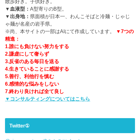
散歩好き。子供好き。
▼血液型：
A型寄りのB型。
▼出身地：
県面積が日本一、わんこそばと冷麺・じゃじ
ゃ麺が名産の岩手県。
※尚、本サイトの一部はAIにて作成しています。
▼7つの
精進：
1.誰にも負けない努力をする
2.謙虚にして奢らず
3.反省のある毎日を送る
4.生きていることに感謝する
5.善行、利他行を慎む
6.感情的な悩みをしない
7.終わり良ければ全て良し
▼コンサルティングについてはこちら
Twitter①