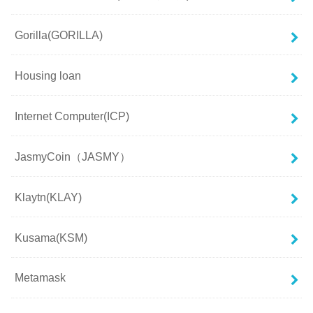
Gorilla(GORILLA)
Housing loan
Internet Computer(ICP)
JasmyCoin（JASMY）
Klaytn(KLAY)
Kusama(KSM)
Metamask