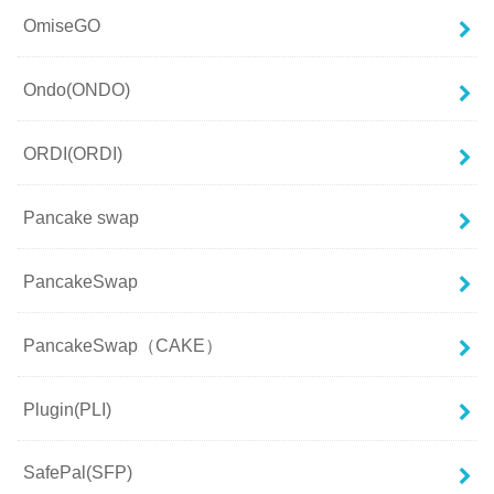
OmiseGO
Ondo(ONDO)
ORDI(ORDI)
Pancake swap
PancakeSwap
PancakeSwap（CAKE）
Plugin(PLI)
SafePal(SFP)