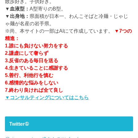
散歩好き。子供好き。
▼血液型：
A型寄りのB型。
▼出身地：
県面積が日本一、わんこそばと冷麺・じゃじ
ゃ麺が名産の岩手県。
※尚、本サイトの一部はAIにて作成しています。
▼7つの
精進：
1.誰にも負けない努力をする
2.謙虚にして奢らず
3.反省のある毎日を送る
4.生きていることに感謝する
5.善行、利他行を慎む
6.感情的な悩みをしない
7.終わり良ければ全て良し
▼コンサルティングについてはこちら
Twitter①