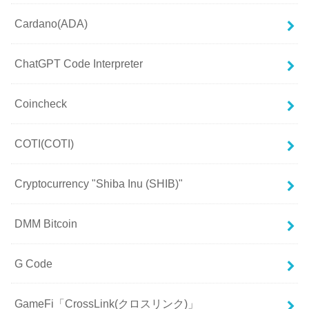
Cardano(ADA)
ChatGPT Code Interpreter
Coincheck
COTI(COTI)
Cryptocurrency "Shiba Inu (SHIB)"
DMM Bitcoin
G Code
GameFi「CrossLink(クロスリンク)」