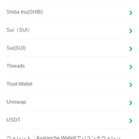
Shiba Inu(SHIB)
Sui（SUI）
Sui(SUI)
Threads
Trust Wallet
Uniswap
USDT
ウォレット「Avalanche Wallet(アバランチウォレッ