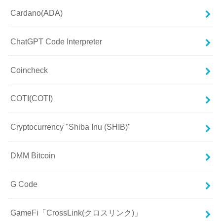
Cardano(ADA)
ChatGPT Code Interpreter
Coincheck
COTI(COTI)
Cryptocurrency "Shiba Inu (SHIB)"
DMM Bitcoin
G Code
GameFi「CrossLink(クロスリンク)」