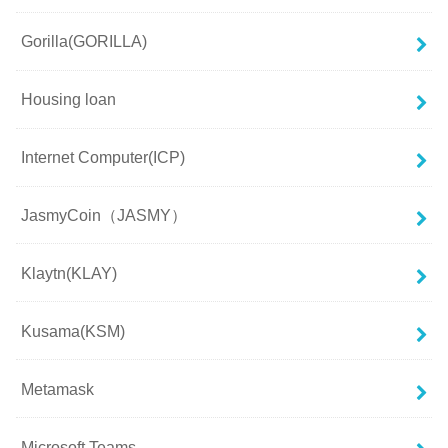
Gorilla(GORILLA)
Housing loan
Internet Computer(ICP)
JasmyCoin（JASMY）
Klaytn(KLAY)
Kusama(KSM)
Metamask
Microsoft Teams