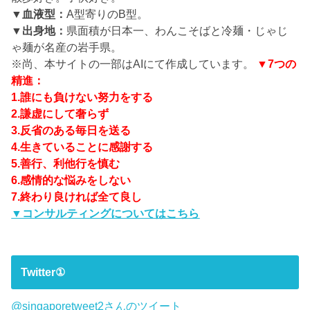
▼血液型：
A型寄りのB型。
▼出身地：
県面積が日本一、わんこそばと冷麺・じゃじ
ゃ麺が名産の岩手県。
※尚、本サイトの一部はAIにて作成しています。
▼7つの
精進：
1.誰にも負けない努力をする
2.謙虚にして奢らず
3.反省のある毎日を送る
4.生きていることに感謝する
5.善行、利他行を慎む
6.感情的な悩みをしない
7.終わり良ければ全て良し
▼コンサルティングについてはこちら
Twitter①
@singaporetweet2さんのツイート