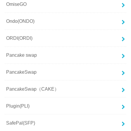
OmiseGO
Ondo(ONDO)
ORDI(ORDI)
Pancake swap
PancakeSwap
PancakeSwap（CAKE）
Plugin(PLI)
SafePal(SFP)