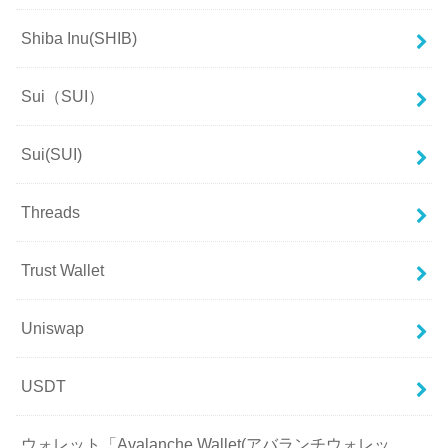
Shiba Inu(SHIB)
Sui（SUI）
Sui(SUI)
Threads
Trust Wallet
Uniswap
USDT
ウォレット「Avalanche Wallet(アバランチウォレッ