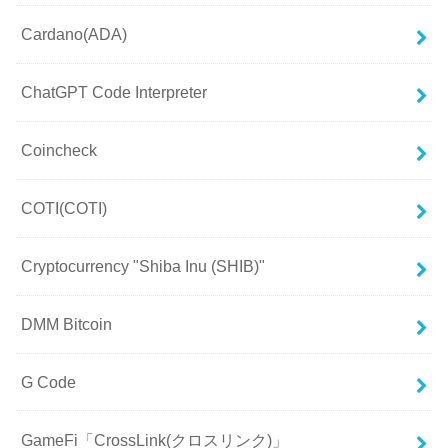
Cardano(ADA)
ChatGPT Code Interpreter
Coincheck
COTI(COTI)
Cryptocurrency "Shiba Inu (SHIB)"
DMM Bitcoin
G Code
GameFi「CrossLink(クロスリンク)」