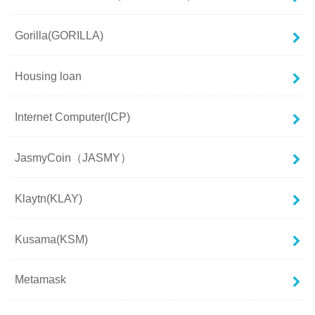
Gorilla(GORILLA)
Housing loan
Internet Computer(ICP)
JasmyCoin（JASMY）
Klaytn(KLAY)
Kusama(KSM)
Metamask