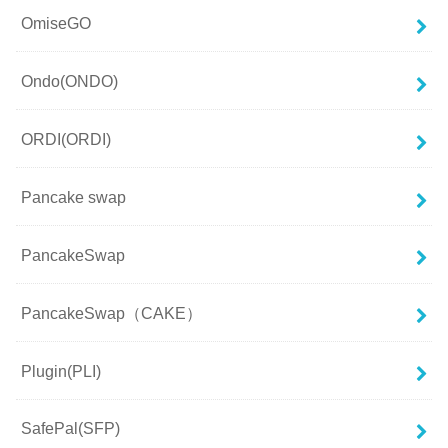
OmiseGO
Ondo(ONDO)
ORDI(ORDI)
Pancake swap
PancakeSwap
PancakeSwap（CAKE）
Plugin(PLI)
SafePal(SFP)