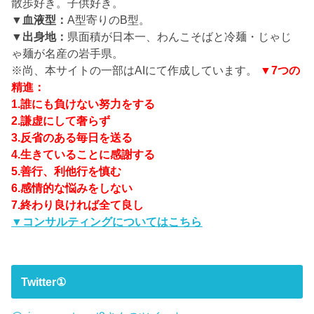
散歩好き。子供好き。
▼血液型：
A型寄りのB型。
▼出身地：
県面積が日本一、わんこそばと冷麺・じゃじ
ゃ麺が名産の岩手県。
※尚、本サイトの一部はAIにて作成しています。
▼7つの
精進：
1.誰にも負けない努力をする
2.謙虚にして奢らず
3.反省のある毎日を送る
4.生きていることに感謝する
5.善行、利他行を慎む
6.感情的な悩みをしない
7.終わり良ければ全て良し
▼コンサルティングについてはこちら
Twitter①