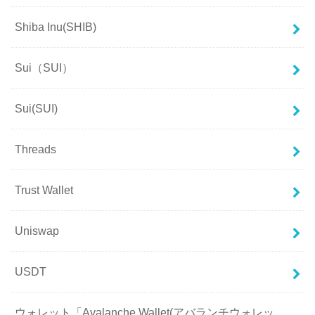
Shiba Inu(SHIB)
Sui（SUI）
Sui(SUI)
Threads
Trust Wallet
Uniswap
USDT
ウォレット「Avalanche Wallet(アバランチウォレッ