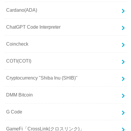
Cardano(ADA)
ChatGPT Code Interpreter
Coincheck
COTI(COTI)
Cryptocurrency "Shiba Inu (SHIB)"
DMM Bitcoin
G Code
GameFi「CrossLink(クロスリンク)」