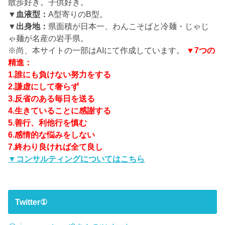
散歩好き。子供好き。
▼血液型：
A型寄りのB型。
▼出身地：
県面積が日本一、わんこそばと冷麺・じゃじ
ゃ麺が名産の岩手県。
※尚、本サイトの一部はAIにて作成しています。
▼7つの
精進：
1.誰にも負けない努力をする
2.謙虚にして奢らず
3.反省のある毎日を送る
4.生きていることに感謝する
5.善行、利他行を慎む
6.感情的な悩みをしない
7.終わり良ければ全て良し
▼コンサルティングについてはこちら
Twitter①