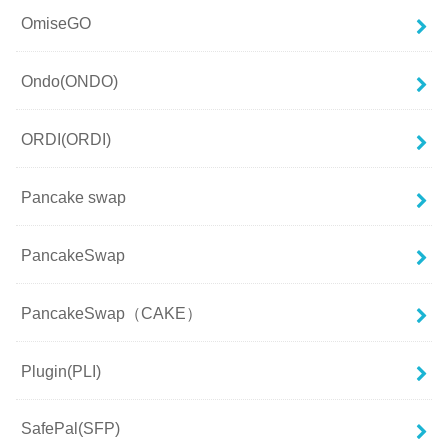
OmiseGO
Ondo(ONDO)
ORDI(ORDI)
Pancake swap
PancakeSwap
PancakeSwap（CAKE）
Plugin(PLI)
SafePal(SFP)