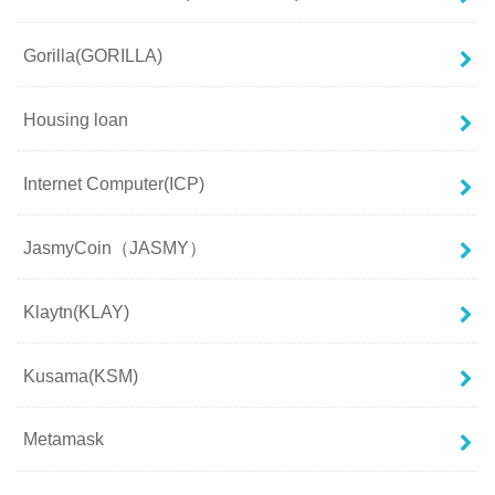
Gorilla(GORILLA)
Housing loan
Internet Computer(ICP)
JasmyCoin（JASMY）
Klaytn(KLAY)
Kusama(KSM)
Metamask