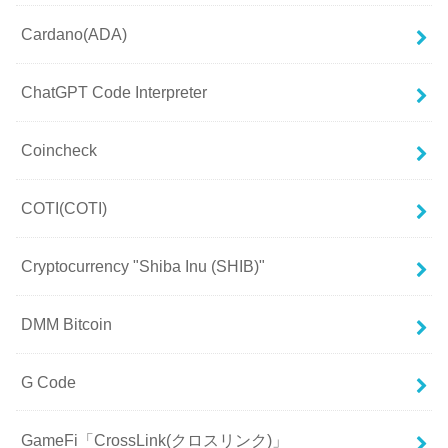
Cardano(ADA)
ChatGPT Code Interpreter
Coincheck
COTI(COTI)
Cryptocurrency "Shiba Inu (SHIB)"
DMM Bitcoin
G Code
GameFi「CrossLink(クロスリンク)」