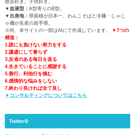
散歩好き。子供好き。
▼血液型：
A型寄りのB型。
▼出身地：
県面積が日本一、わんこそばと冷麺・じゃじ
ゃ麺が名産の岩手県。
※尚、本サイトの一部はAIにて作成しています。
▼7つの
精進：
1.誰にも負けない努力をする
2.謙虚にして奢らず
3.反省のある毎日を送る
4.生きていることに感謝する
5.善行、利他行を慎む
6.感情的な悩みをしない
7.終わり良ければ全て良し
▼コンサルティングについてはこちら
Twitter①