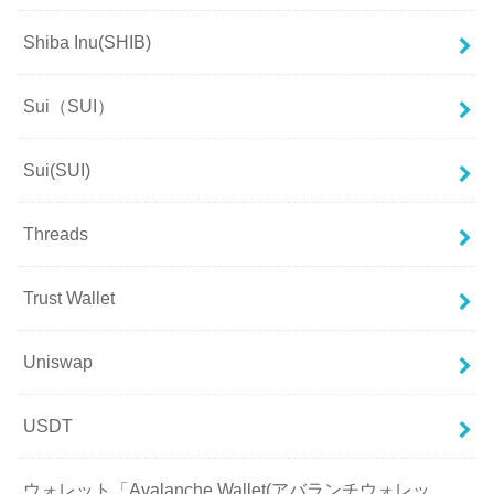
Shiba Inu(SHIB)
Sui（SUI）
Sui(SUI)
Threads
Trust Wallet
Uniswap
USDT
ウォレット「Avalanche Wallet(アバランチウォレッ