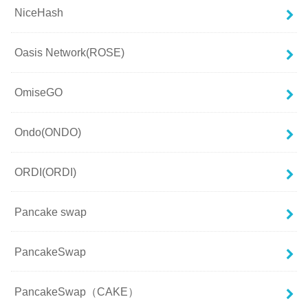
NiceHash
Oasis Network(ROSE)
OmiseGO
Ondo(ONDO)
ORDI(ORDI)
Pancake swap
PancakeSwap
PancakeSwap（CAKE）