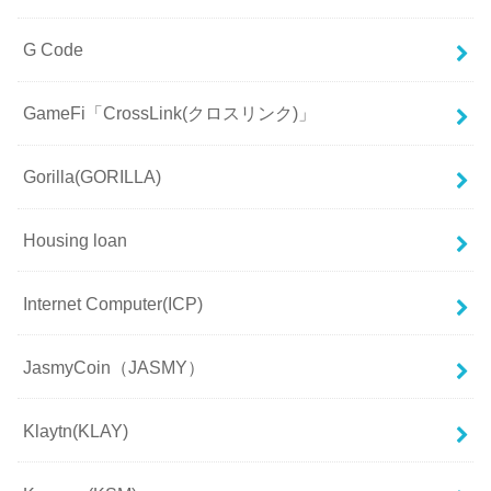
G Code
GameFi「CrossLink(クロスリンク)」
Gorilla(GORILLA)
Housing loan
Internet Computer(ICP)
JasmyCoin（JASMY）
Klaytn(KLAY)