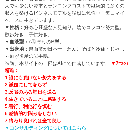
人でも少ない資本とランニングコストで継続的に多くの
収入を築けるビジネスモデルを猛烈に勉強中！毎日マイ
ペースに生きています。
▼性格：
好奇心旺盛な人見知り。陰でコソコソ努力型。
散歩好き。子供好き。
▼血液型：
A型寄りのB型。
▼出身地：
県面積が日本一、わんこそばと冷麺・じゃじ
ゃ麺が名産の岩手県。
※尚、本サイトの一部はAIにて作成しています。
▼7つの
精進：
1.誰にも負けない努力をする
2.謙虚にして奢らず
3.反省のある毎日を送る
4.生きていることに感謝する
5.善行、利他行を慎む
6.感情的な悩みをしない
7.終わり良ければ全て良し
▼コンサルティングについてはこちら