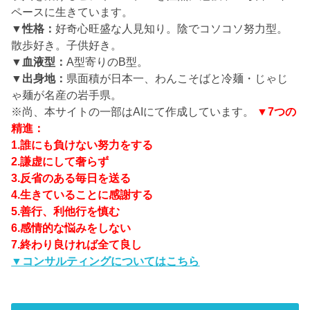
ペースに生きています。
▼性格：
好奇心旺盛な人見知り。陰でコソコソ努力型。
散歩好き。子供好き。
▼血液型：
A型寄りのB型。
▼出身地：
県面積が日本一、わんこそばと冷麺・じゃじ
ゃ麺が名産の岩手県。
※尚、本サイトの一部はAIにて作成しています。
▼7つの
精進：
1.誰にも負けない努力をする
2.謙虚にして奢らず
3.反省のある毎日を送る
4.生きていることに感謝する
5.善行、利他行を慎む
6.感情的な悩みをしない
7.終わり良ければ全て良し
▼コンサルティングについてはこちら