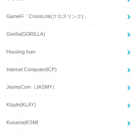
GameFi「CrossLink(クロスリンク)」
Gorilla(GORILLA)
Housing loan
Internet Computer(ICP)
JasmyCoin（JASMY）
Klaytn(KLAY)
Kusama(KSM)