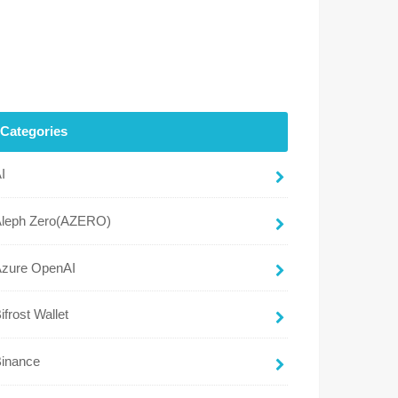
Categories
I
Aleph Zero(AZERO)
Azure OpenAI
ifrost Wallet
Binance