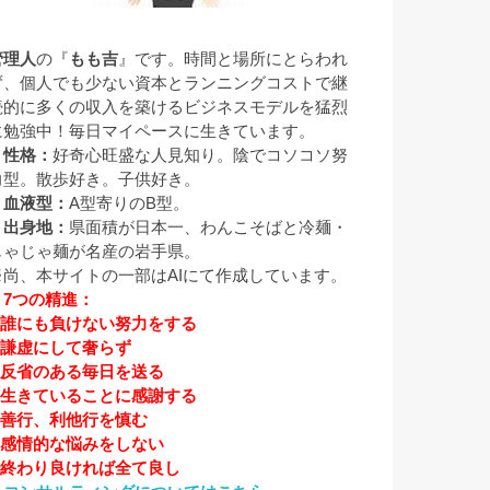
管理人
の『
もも吉
』です。時間と場所にとらわれ
ず、個人でも少ない資本とランニングコストで継
続的に多くの収入を築けるビジネスモデルを猛烈
に勉強中！毎日マイペースに生きています。
▼性格：
好奇心旺盛な人見知り。陰でコソコソ努
力型。散歩好き。子供好き。
▼血液型：
A型寄りのB型。
▼出身地：
県面積が日本一、わんこそばと冷麺・
じゃじゃ麺が名産の岩手県。
※尚、本サイトの一部はAIにて作成しています。
▼7つの精進：
1.誰にも負けない努力をする
2.謙虚にして奢らず
3.反省のある毎日を送る
4.生きていることに感謝する
5.善行、利他行を慎む
6.感情的な悩みをしない
7.終わり良ければ全て良し