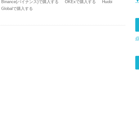
Binance(バイナンス)で購入する OKExで購入する Huobi
Globalで購入する
@