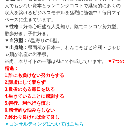
人でも少ない資本とランニングコストで継続的に多くの
収入を築けるビジネスモデルを猛烈に勉強中！毎日マイ
ペースに生きています。
▼性格：
好奇心旺盛な人見知り。陰でコソコソ努力型。
散歩好き。子供好き。
▼血液型：
A型寄りのB型。
▼出身地：
県面積が日本一、わんこそばと冷麺・じゃじ
ゃ麺が名産の岩手県。
※尚、本サイトの一部はAIにて作成しています。
▼7つの
精進：
1.誰にも負けない努力をする
2.謙虚にして奢らず
3.反省のある毎日を送る
4.生きていることに感謝する
5.善行、利他行を慎む
6.感情的な悩みをしない
7.終わり良ければ全て良し
▼コンサルティングについてはこちら