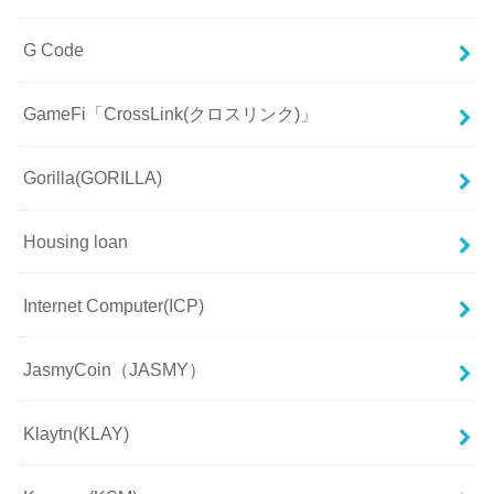
G Code
GameFi「CrossLink(クロスリンク)」
Gorilla(GORILLA)
Housing loan
Internet Computer(ICP)
JasmyCoin（JASMY）
Klaytn(KLAY)