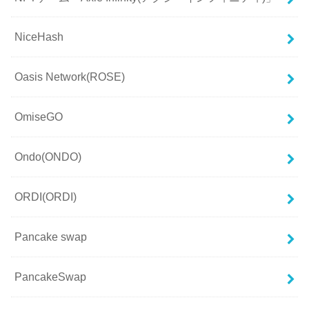
NiceHash
Oasis Network(ROSE)
OmiseGO
Ondo(ONDO)
ORDI(ORDI)
Pancake swap
PancakeSwap