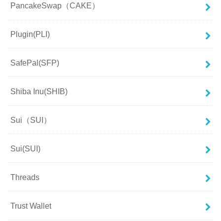
PancakeSwap（CAKE）
Plugin(PLI)
SafePal(SFP)
Shiba Inu(SHIB)
Sui（SUI）
Sui(SUI)
Threads
Trust Wallet