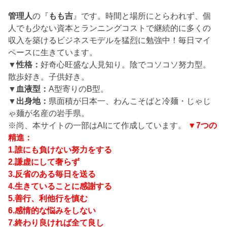
管理人
の『
もも吉
』です。時間と場所にとらわれず、個
人でも少ない資本とランニングコストで継続的に多くの
収入を築けるビジネスモデルを猛烈に勉強中！毎日マイ
ペースに生きています。
▼性格：
好奇心旺盛な人見知り。陰でコソコソ努力型。
散歩好き。子供好き。
▼血液型：
A型寄りのB型。
▼出身地：
県面積が日本一、わんこそばと冷麺・じゃじ
ゃ麺が名産の岩手県。
※尚、本サイトの一部はAIにて作成しています。
▼7つの
精進：
1.誰にも負けない努力をする
2.謙虚にして奢らず
3.反省のある毎日を送る
4.生きていることに感謝する
5.善行、利他行を慎む
6.感情的な悩みをしない
7.終わり良ければ全て良し