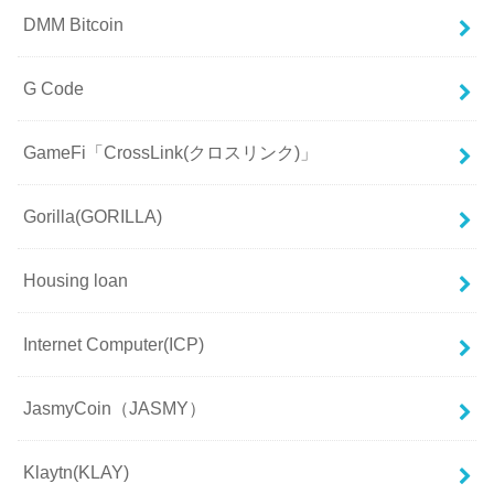
DMM Bitcoin
G Code
GameFi「CrossLink(クロスリンク)」
Gorilla(GORILLA)
Housing loan
Internet Computer(ICP)
JasmyCoin（JASMY）
Klaytn(KLAY)