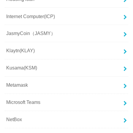
Internet Computer(ICP)
JasmyCoin（JASMY）
Klaytn(KLAY)
Kusama(KSM)
Metamask
Microsoft Teams
NetBox