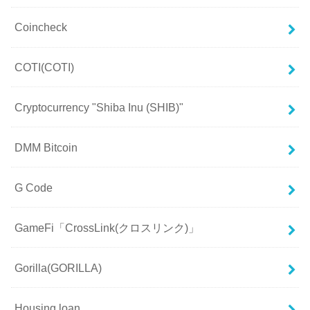
Coincheck
COTI(COTI)
Cryptocurrency "Shiba Inu (SHIB)"
DMM Bitcoin
G Code
GameFi「CrossLink(クロスリンク)」
Gorilla(GORILLA)
Housing loan