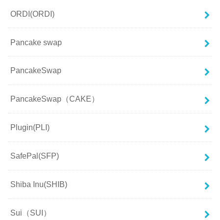
ORDI(ORDI)
Pancake swap
PancakeSwap
PancakeSwap（CAKE）
Plugin(PLI)
SafePal(SFP)
Shiba Inu(SHIB)
Sui（SUI）