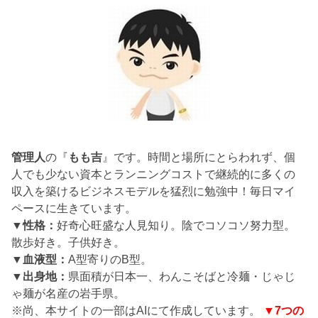
管理人
の『
もも吉
』です。時間と場所にとらわれず、個
人でも少ない資本とランニングコストで継続的に多くの
収入を築けるビジネスモデルを猛烈に勉強中！毎日マイ
ペースに生きています。
▼性格：
好奇心旺盛な人見知り。陰でコソコソ努力型。
散歩好き。子供好き。
▼血液型：
A型寄りのB型。
▼出身地：
県面積が日本一、わんこそばと冷麺・じゃじ
ゃ麺が名産の岩手県。
※尚、本サイトの一部はAIにて作成しています。
▼7つの