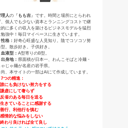
管理人
の『
もも吉
』です。時間と場所にとらわれ
ず、個人でも少ない資本とランニングコストで継
続的に多くの収入を築けるビジネスモデルを猛烈
に勉強中！毎日マイペースに生きています。
▼性格：
好奇心旺盛な人見知り。陰でコソコソ努
力型。散歩好き。子供好き。
▼血液型：
A型寄りのB型。
▼出身地：
県面積が日本一、わんこそばと冷麺・
じゃじゃ麺が名産の岩手県。
※尚、本サイトの一部はAIにて作成しています。
▼7つの精進：
1.誰にも負けない努力をする
2.謙虚にして奢らず
3.反省のある毎日を送る
4.生きていることに感謝する
5.善行、利他行を慎む
6.感情的な悩みをしない
7.終わり良ければ全て良し