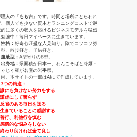
管理人
の『
もも吉
』です。時間と場所にとらわれ
ず、個人でも少ない資本とランニングコストで継
続的に多くの収入を築けるビジネスモデルを猛烈
に勉強中！毎日マイペースに生きています。
▼性格：
好奇心旺盛な人見知り。陰でコソコソ努
力型。散歩好き。子供好き。
▼血液型：
A型寄りのB型。
▼出身地：
県面積が日本一、わんこそばと冷麺・
じゃじゃ麺が名産の岩手県。
※尚、本サイトの一部はAIにて作成しています。
▼7つの精進：
1.誰にも負けない努力をする
2.謙虚にして奢らず
3.反省のある毎日を送る
4.生きていることに感謝する
5.善行、利他行を慎む
6.感情的な悩みをしない
7.終わり良ければ全て良し