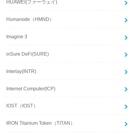
HUAWEI(ファーウェイ)
Humanode（HMND）
Imagine 3
inSure DeFi(SURE)
Interlay(INTR)
Internet Computer(ICP)
IOST（IOST）
IRON Titanium Token（TITAN）