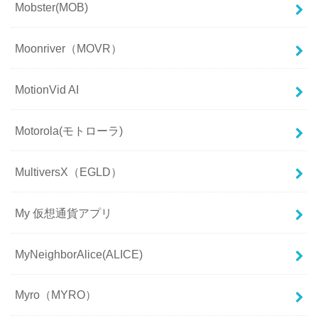
Mobster(MOB)
Moonriver（MOVR）
MotionVid AI
Motorola(モトローラ)
MultiversX（EGLD）
My 仮想通貨アプリ
MyNeighborAlice(ALICE)
Myro（MYRO）