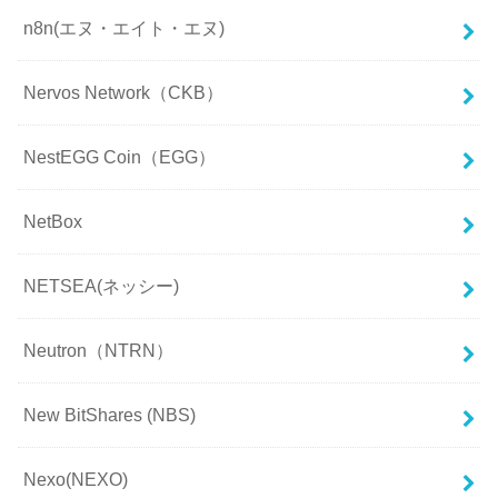
n8n(エヌ・エイト・エヌ)
Nervos Network（CKB）
NestEGG Coin（EGG）
NetBox
NETSEA(ネッシー)
Neutron（NTRN）
New BitShares (NBS)
Nexo(NEXO)