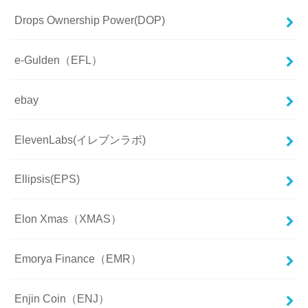
Drops Ownership Power(DOP)
e-Gulden（EFL）
ebay
ElevenLabs(イレブンラボ)
Ellipsis(EPS)
Elon Xmas（XMAS）
Emorya Finance（EMR）
Enjin Coin（ENJ）