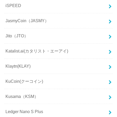
iSPEED
JasmyCoin（JASMY）
Jito（JTO）
Katalist.ai(カタリスト・エーアイ)
Klaytn(KLAY)
KuCoin(クーコイン)
Kusama（KSM）
Ledger Nano S Plus