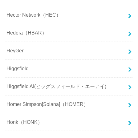
Hector Network（HEC）
Hedera（HBAR）
HeyGen
Higgsfield
Higgsfield AI(ヒッグスフィールド・エーアイ)
Homer Simpson[Solana]（HOMER）
Honk（HONK）