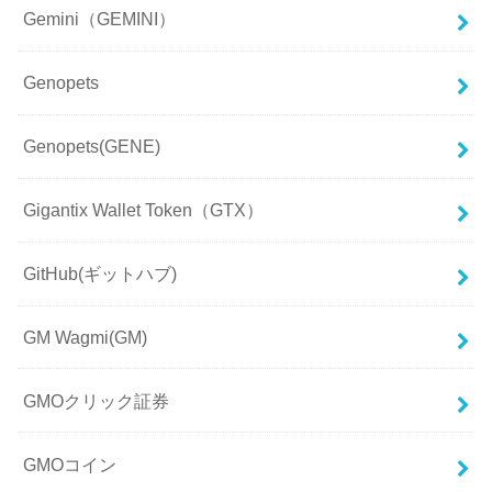
Gemini（GEMINI）
Genopets
Genopets(GENE)
Gigantix Wallet Token（GTX）
GitHub(ギットハブ)
GM Wagmi(GM)
GMOクリック証券
GMOコイン