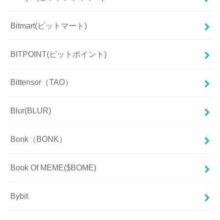
Bitmart(ビットマート)
BITPOINT(ビットポイント)
Bittensor（TAO）
Blur(BLUR)
Bonk（BONK）
Book Of MEME($BOME)
Bybit