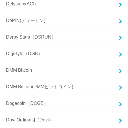
Delysium(AGI)
DePIN(ディーピン)
Derby Stars（DSRUN）
DigiByte（DGB）
DMM Bitcoin
DMM Bitcoin(DMMビットコイン)
Dogecoin（DOGE）
Dovi[Ordinals]（Dovi）