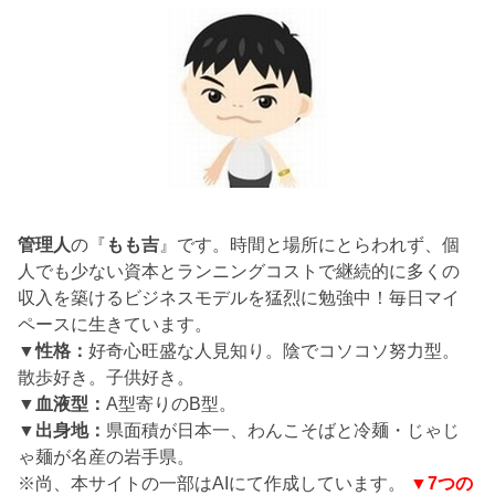
管理人
の『
もも吉
』です。時間と場所にとらわれず、個
人でも少ない資本とランニングコストで継続的に多くの
収入を築けるビジネスモデルを猛烈に勉強中！毎日マイ
ペースに生きています。
▼性格：
好奇心旺盛な人見知り。陰でコソコソ努力型。
散歩好き。子供好き。
▼血液型：
A型寄りのB型。
▼出身地：
県面積が日本一、わんこそばと冷麺・じゃじ
ゃ麺が名産の岩手県。
※尚、本サイトの一部はAIにて作成しています。
▼7つの