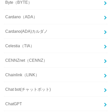
Byte（BYTE）
Cardano（ADA）
Cardano(ADA)カルダノ
Celestia（TIA）
CENNZnet（CENNZ）
Chainlink（LINK）
Chat bot(チャットボット)
ChatGPT