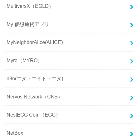
MultiversX（EGLD）
My 仮想通貨アプリ
MyNeighborAlice(ALICE)
Myro（MYRO）
n8n(エヌ・エイト・エヌ)
Nervos Network（CKB）
NestEGG Coin（EGG）
NetBox