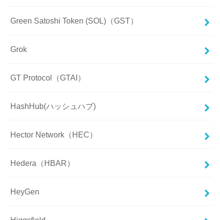
Green Satoshi Token (SOL)（GST）
Grok
GT Protocol（GTAI）
HashHub(ハッシュハブ)
Hector Network（HEC）
Hedera（HBAR）
HeyGen
Higgsfield