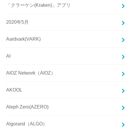
「クラーケン(Kraken)」アプリ
2020年5月
Aardvark(VARK)
AI
AIOZ Network（AIOZ）
AKOOL
Aleph Zero(AZERO)
Algorand（ALGO）