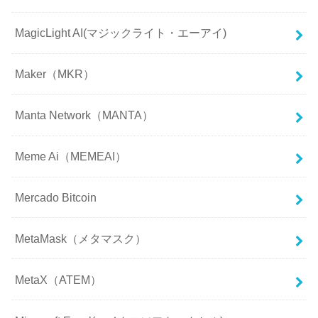
MagicLight AI(マジックライト・エーアイ)
Maker（MKR）
Manta Network（MANTA）
Meme Ai（MEMEAI）
Mercado Bitcoin
MetaMask（メタマスク）
MetaX（ATEM）