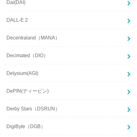
Dai(DAI)
DALL-E 2
Decentraland（MANA）
Decimated（DIO）
Delysium(AGI)
DePIN(ディーピン)
Derby Stars（DSRUN）
DigiByte（DGB）