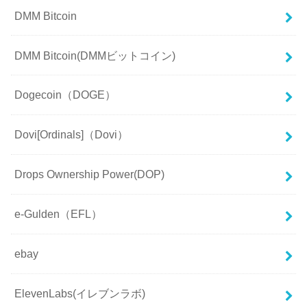
DMM Bitcoin
DMM Bitcoin(DMMビットコイン)
Dogecoin（DOGE）
Dovi[Ordinals]（Dovi）
Drops Ownership Power(DOP)
e-Gulden（EFL）
ebay
ElevenLabs(イレブンラボ)