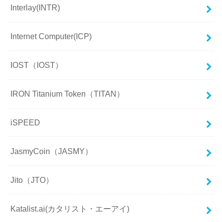
Interlay(INTR)
Internet Computer(ICP)
IOST（IOST）
IRON Titanium Token（TITAN）
iSPEED
JasmyCoin（JASMY）
Jito（JTO）
Katalist.ai(カタリスト・エーアイ)