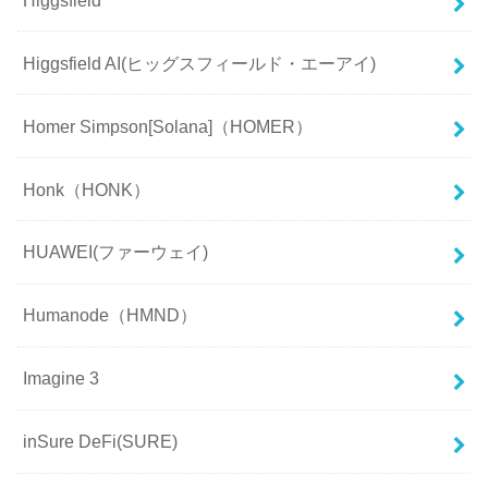
Higgsfield AI(ヒッグスフィールド・エーアイ)
Homer Simpson[Solana]（HOMER）
Honk（HONK）
HUAWEI(ファーウェイ)
Humanode（HMND）
Imagine 3
inSure DeFi(SURE)