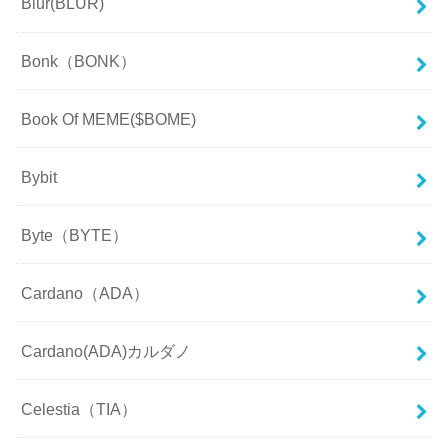
Blur(BLUR)
Bonk（BONK）
Book Of MEME($BOME)
Bybit
Byte（BYTE）
Cardano（ADA）
Cardano(ADA)カルダノ
Celestia（TIA）