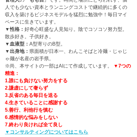
人でも少ない資本とランニングコストで継続的に多くの
収入を築けるビジネスモデルを猛烈に勉強中！毎日マイ
ペースに生きています。
▼性格：
好奇心旺盛な人見知り。陰でコソコソ努力型。
散歩好き。子供好き。
▼血液型：
A型寄りのB型。
▼出身地：
県面積が日本一、わんこそばと冷麺・じゃじ
ゃ麺が名産の岩手県。
※尚、本サイトの一部はAIにて作成しています。
▼7つの
精進：
1.誰にも負けない努力をする
2.謙虚にして奢らず
3.反省のある毎日を送る
4.生きていることに感謝する
5.善行、利他行を慎む
6.感情的な悩みをしない
7.終わり良ければ全て良し
▼コンサルティングについてはこちら