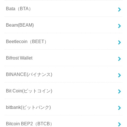
Bata（BTA）
Beam(BEAM)
Beetlecoin（BEET）
Bifrost Wallet
BINANCE(バイナンス)
Bit Coin(ビットコイン)
bitbank(ビットバンク)
Bitcoin BEP2（BTCB）