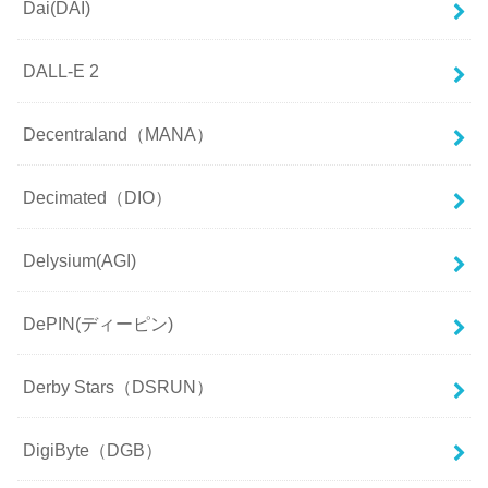
Dai(DAI)
DALL-E 2
Decentraland（MANA）
Decimated（DIO）
Delysium(AGI)
DePIN(ディーピン)
Derby Stars（DSRUN）
DigiByte（DGB）