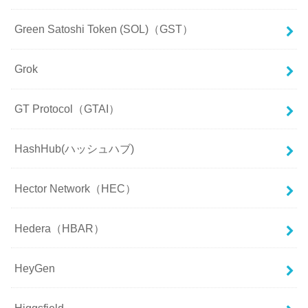
Green Satoshi Token (SOL)（GST）
Grok
GT Protocol（GTAI）
HashHub(ハッシュハブ)
Hector Network（HEC）
Hedera（HBAR）
HeyGen
Higgsfield