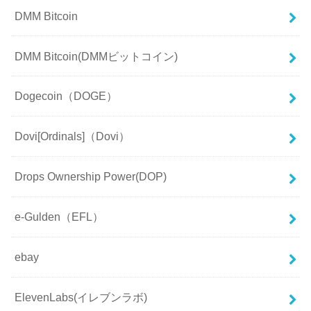
DMM Bitcoin
DMM Bitcoin(DMMビットコイン)
Dogecoin（DOGE）
Dovi[Ordinals]（Dovi）
Drops Ownership Power(DOP)
e-Gulden（EFL）
ebay
ElevenLabs(イレブンラボ)