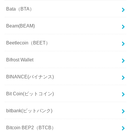
Bata（BTA）
Beam(BEAM)
Beetlecoin（BEET）
Bifrost Wallet
BINANCE(バイナンス)
Bit Coin(ビットコイン)
bitbank(ビットバンク)
Bitcoin BEP2（BTCB）