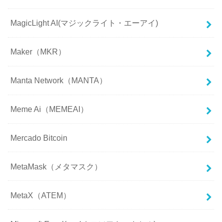
MagicLight AI(マジックライト・エーアイ)
Maker（MKR）
Manta Network（MANTA）
Meme Ai（MEMEAI）
Mercado Bitcoin
MetaMask（メタマスク）
MetaX（ATEM）