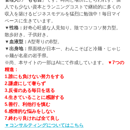
人でも少ない資本とランニングコストで継続的に多くの
収入を築けるビジネスモデルを猛烈に勉強中！毎日マイ
ペースに生きています。
▼性格：
好奇心旺盛な人見知り。陰でコソコソ努力型。
散歩好き。子供好き。
▼血液型：
A型寄りのB型。
▼出身地：
県面積が日本一、わんこそばと冷麺・じゃじ
ゃ麺が名産の岩手県。
※尚、本サイトの一部はAIにて作成しています。
▼7つの
精進：
1.誰にも負けない努力をする
2.謙虚にして奢らず
3.反省のある毎日を送る
4.生きていることに感謝する
5.善行、利他行を慎む
6.感情的な悩みをしない
7.終わり良ければ全て良し
▼コンサルティングについてはこちら