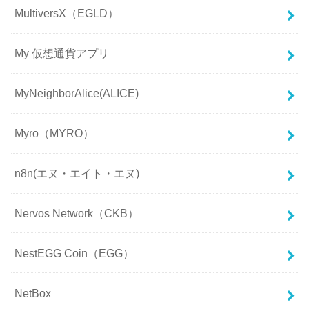
MultiversX（EGLD）
My 仮想通貨アプリ
MyNeighborAlice(ALICE)
Myro（MYRO）
n8n(エヌ・エイト・エヌ)
Nervos Network（CKB）
NestEGG Coin（EGG）
NetBox