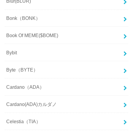
Blur(BLUR)
Bonk（BONK）
Book Of MEME($BOME)
Bybit
Byte（BYTE）
Cardano（ADA）
Cardano(ADA)カルダノ
Celestia（TIA）