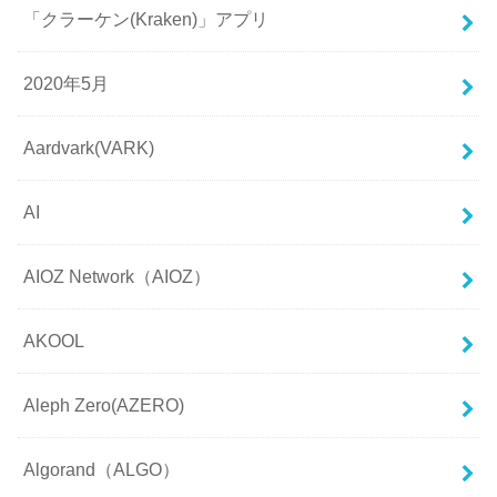
「クラーケン(Kraken)」アプリ
2020年5月
Aardvark(VARK)
AI
AIOZ Network（AIOZ）
AKOOL
Aleph Zero(AZERO)
Algorand（ALGO）