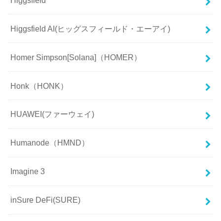
Higgsfield AI(ヒッグスフィールド・エーアイ)
Homer Simpson[Solana]（HOMER）
Honk（HONK）
HUAWEI(ファーウェイ)
Humanode（HMND）
Imagine 3
inSure DeFi(SURE)