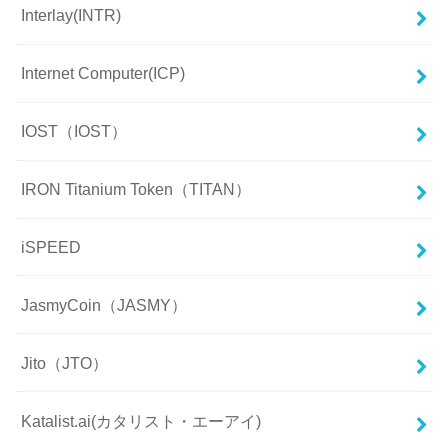
Interlay(INTR)
Internet Computer(ICP)
IOST（IOST）
IRON Titanium Token（TITAN）
iSPEED
JasmyCoin（JASMY）
Jito（JTO）
Katalist.ai(カタリスト・エーアイ)