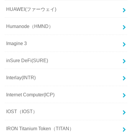
HUAWEI(ファーウェイ)
Humanode（HMND）
Imagine 3
inSure DeFi(SURE)
Interlay(INTR)
Internet Computer(ICP)
IOST（IOST）
IRON Titanium Token（TITAN）