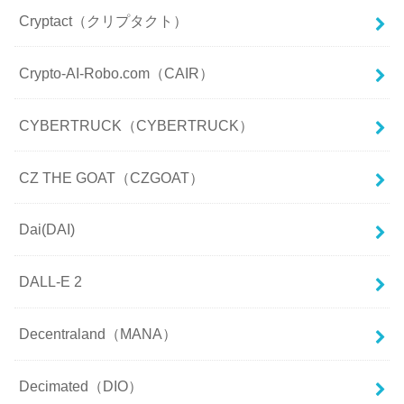
Cryptact（クリプタクト）
Crypto-AI-Robo.com（CAIR）
CYBERTRUCK（CYBERTRUCK）
CZ THE GOAT（CZGOAT）
Dai(DAI)
DALL-E 2
Decentraland（MANA）
Decimated（DIO）