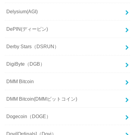
Delysium(AGI)
DePIN(ディーピン)
Derby Stars（DSRUN）
DigiByte（DGB）
DMM Bitcoin
DMM Bitcoin(DMMビットコイン)
Dogecoin（DOGE）
Dovi[Ordinals]（Dovi）