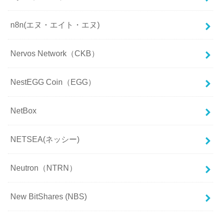
n8n(エヌ・エイト・エヌ)
Nervos Network（CKB）
NestEGG Coin（EGG）
NetBox
NETSEA(ネッシー)
Neutron（NTRN）
New BitShares (NBS)