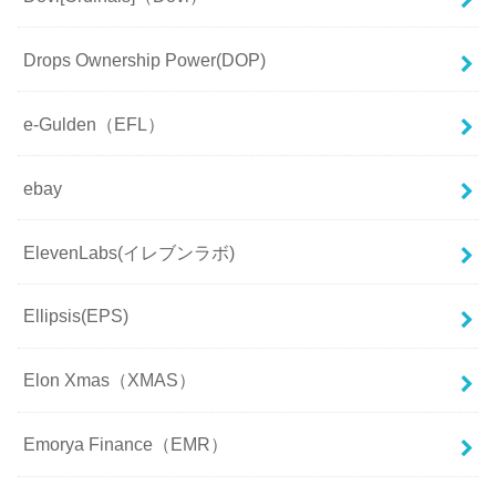
Drops Ownership Power(DOP)
e-Gulden（EFL）
ebay
ElevenLabs(イレブンラボ)
Ellipsis(EPS)
Elon Xmas（XMAS）
Emorya Finance（EMR）