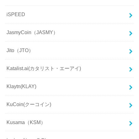
iSPEED
JasmyCoin（JASMY）
Jito（JTO）
Katalist.ai(カタリスト・エーアイ)
Klaytn(KLAY)
KuCoin(クーコイン)
Kusama（KSM）