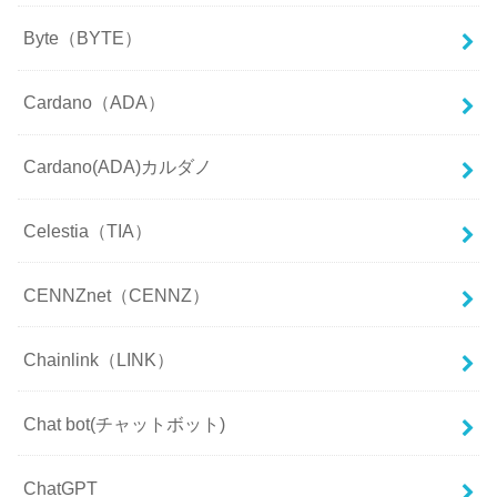
Byte（BYTE）
Cardano（ADA）
Cardano(ADA)カルダノ
Celestia（TIA）
CENNZnet（CENNZ）
Chainlink（LINK）
Chat bot(チャットボット)
ChatGPT