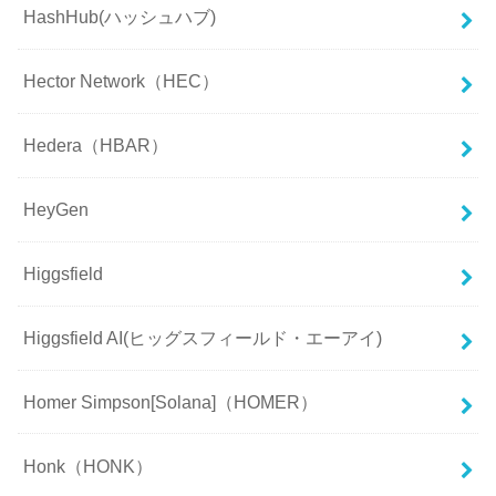
HashHub(ハッシュハブ)
Hector Network（HEC）
Hedera（HBAR）
HeyGen
Higgsfield
Higgsfield AI(ヒッグスフィールド・エーアイ)
Homer Simpson[Solana]（HOMER）
Honk（HONK）