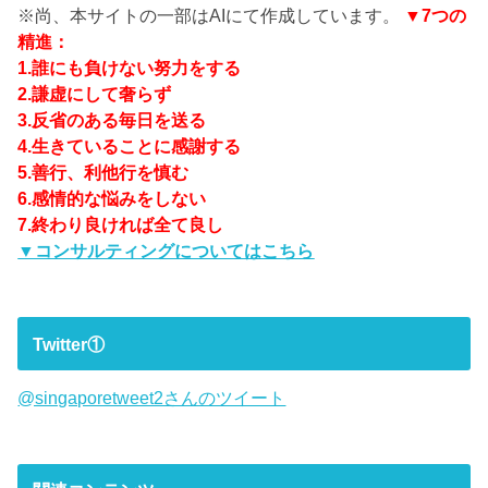
※尚、本サイトの一部はAIにて作成しています。
▼7つの
精進：
1.誰にも負けない努力をする
2.謙虚にして奢らず
3.反省のある毎日を送る
4.生きていることに感謝する
5.善行、利他行を慎む
6.感情的な悩みをしない
7.終わり良ければ全て良し
▼コンサルティングについてはこちら
Twitter①
@singaporetweet2さんのツイート