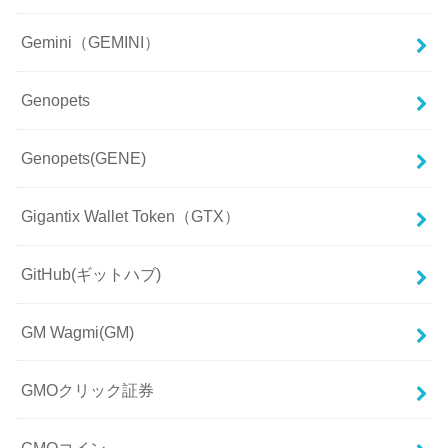
Gemini（GEMINI）
Genopets
Genopets(GENE)
Gigantix Wallet Token（GTX）
GitHub(ギットハブ)
GM Wagmi(GM)
GMOクリック証券
GMOコイン