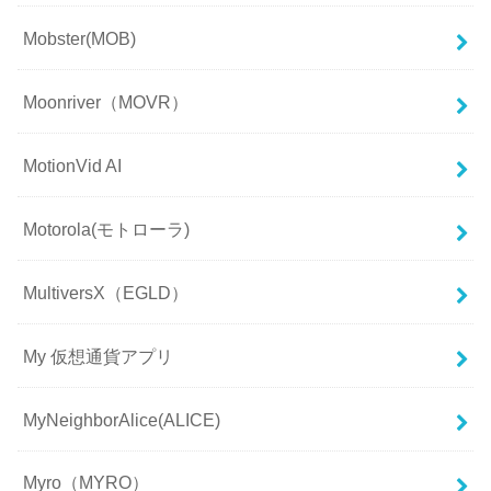
Mobster(MOB)
Moonriver（MOVR）
MotionVid AI
Motorola(モトローラ)
MultiversX（EGLD）
My 仮想通貨アプリ
MyNeighborAlice(ALICE)
Myro（MYRO）