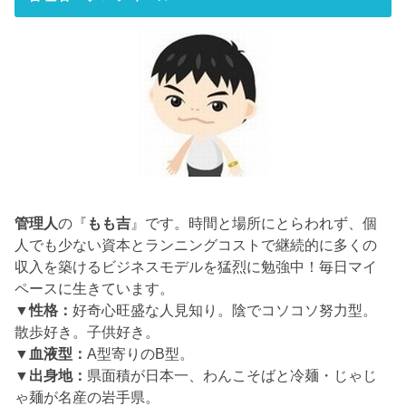
管理人
の『
もも吉
』です。時間と場所にとらわれず、個
人でも少ない資本とランニングコストで継続的に多くの
収入を築けるビジネスモデルを猛烈に勉強中！毎日マイ
ペースに生きています。
▼性格：
好奇心旺盛な人見知り。陰でコソコソ努力型。
散歩好き。子供好き。
▼血液型：
A型寄りのB型。
▼出身地：
県面積が日本一、わんこそばと冷麺・じゃじ
ゃ麺が名産の岩手県。