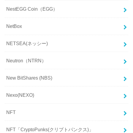
NestEGG Coin（EGG）
NetBox
NETSEA(ネッシー)
Neutron（NTRN）
New BitShares (NBS)
Nexo(NEXO)
NFT
NFT「CryptoPunks(クリプトパンクス)」