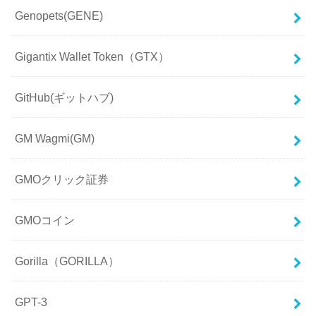
Genopets(GENE)
Gigantix Wallet Token（GTX）
GitHub(ギットハブ)
GM Wagmi(GM)
GMOクリック証券
GMOコイン
Gorilla（GORILLA）
GPT-3