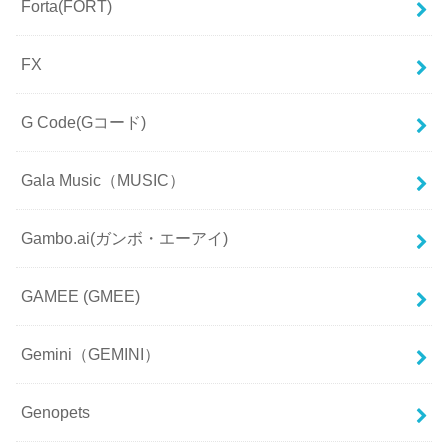
Forta(FORT)
FX
G Code(Gコード)
Gala Music（MUSIC）
Gambo.ai(ガンボ・エーアイ)
GAMEE (GMEE)
Gemini（GEMINI）
Genopets