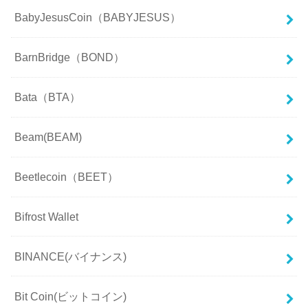
BabyJesusCoin（BABYJESUS）
BarnBridge（BOND）
Bata（BTA）
Beam(BEAM)
Beetlecoin（BEET）
Bifrost Wallet
BINANCE(バイナンス)
Bit Coin(ビットコイン)