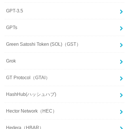
GPT-3.5
GPTs
Green Satoshi Token (SOL)（GST）
Grok
GT Protocol（GTAI）
HashHub(ハッシュハブ)
Hector Network（HEC）
Hedera（HBAR）