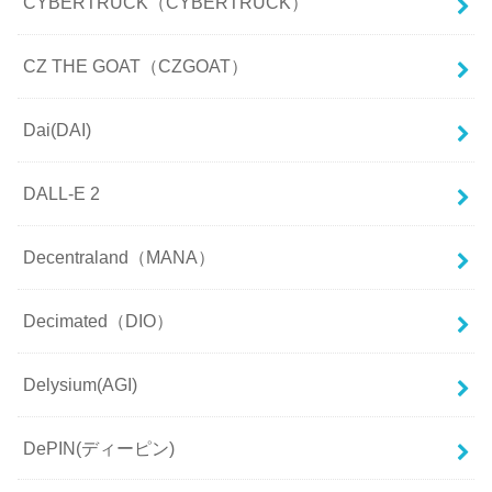
CYBERTRUCK（CYBERTRUCK）
CZ THE GOAT（CZGOAT）
Dai(DAI)
DALL-E 2
Decentraland（MANA）
Decimated（DIO）
Delysium(AGI)
DePIN(ディーピン)