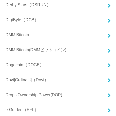
Derby Stars（DSRUN）
DigiByte（DGB）
DMM Bitcoin
DMM Bitcoin(DMMビットコイン)
Dogecoin（DOGE）
Dovi[Ordinals]（Dovi）
Drops Ownership Power(DOP)
e-Gulden（EFL）