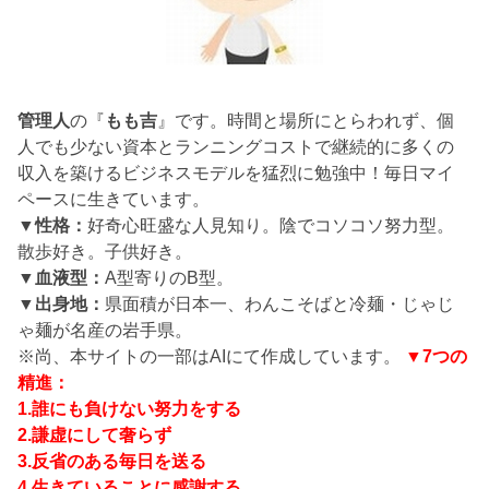
管理人
の『
もも吉
』です。時間と場所にとらわれず、個
人でも少ない資本とランニングコストで継続的に多くの
収入を築けるビジネスモデルを猛烈に勉強中！毎日マイ
ペースに生きています。
▼性格：
好奇心旺盛な人見知り。陰でコソコソ努力型。
散歩好き。子供好き。
▼血液型：
A型寄りのB型。
▼出身地：
県面積が日本一、わんこそばと冷麺・じゃじ
ゃ麺が名産の岩手県。
※尚、本サイトの一部はAIにて作成しています。
▼7つの
精進：
1.誰にも負けない努力をする
2.謙虚にして奢らず
3.反省のある毎日を送る
4.生きていることに感謝する