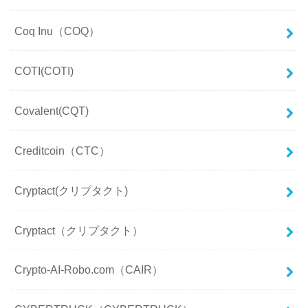
Coq Inu（COQ）
COTI(COTI)
Covalent(CQT)
Creditcoin（CTC）
Cryptact(クリプタクト)
Cryptact（クリプタクト）
Crypto-AI-Robo.com（CAIR）