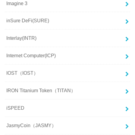
Imagine 3
inSure DeFi(SURE)
Interlay(INTR)
Internet Computer(ICP)
IOST（IOST）
IRON Titanium Token（TITAN）
iSPEED
JasmyCoin（JASMY）