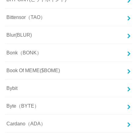
Bittensor（TAO）
Blur(BLUR)
Bonk（BONK）
Book Of MEME($BOME)
Bybit
Byte（BYTE）
Cardano（ADA）