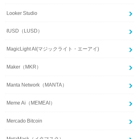
Looker Studio
ℓUSD（LUSD）
MagicLight AI(マジックライト・エーアイ)
Maker（MKR）
Manta Network（MANTA）
Meme Ai（MEMEAI）
Mercado Bitcoin
MetaMask（メタマスク）