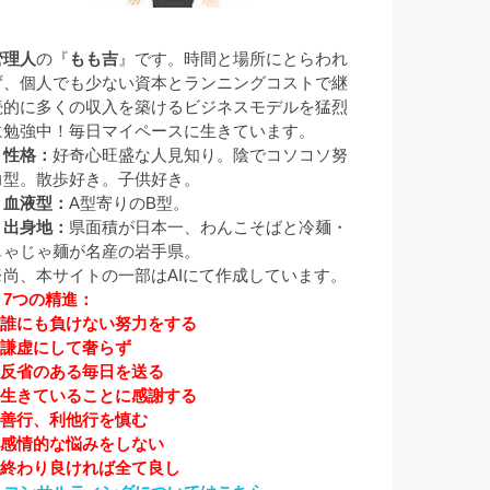
管理人
の『
もも吉
』です。時間と場所にとらわれ
ず、個人でも少ない資本とランニングコストで継
続的に多くの収入を築けるビジネスモデルを猛烈
に勉強中！毎日マイペースに生きています。
▼性格：
好奇心旺盛な人見知り。陰でコソコソ努
力型。散歩好き。子供好き。
▼血液型：
A型寄りのB型。
▼出身地：
県面積が日本一、わんこそばと冷麺・
じゃじゃ麺が名産の岩手県。
※尚、本サイトの一部はAIにて作成しています。
▼7つの精進：
1.誰にも負けない努力をする
2.謙虚にして奢らず
3.反省のある毎日を送る
4.生きていることに感謝する
5.善行、利他行を慎む
6.感情的な悩みをしない
7.終わり良ければ全て良し