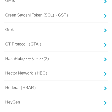
GPTs
Green Satoshi Token (SOL)（GST）
Grok
GT Protocol（GTAI）
HashHub(ハッシュハブ)
Hector Network（HEC）
Hedera（HBAR）
HeyGen