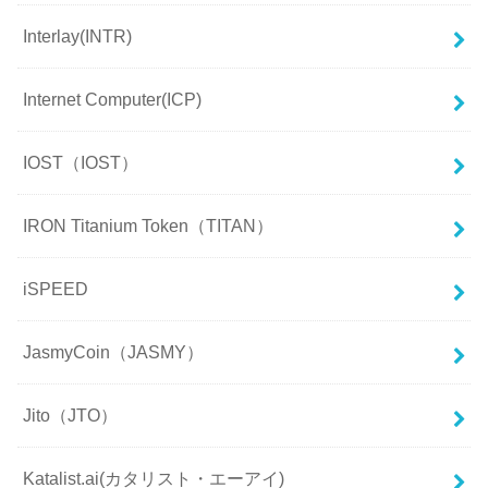
Interlay(INTR)
Internet Computer(ICP)
IOST（IOST）
IRON Titanium Token（TITAN）
iSPEED
JasmyCoin（JASMY）
Jito（JTO）
Katalist.ai(カタリスト・エーアイ)