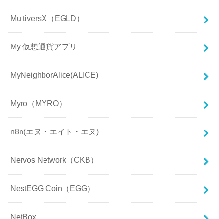
MultiversX（EGLD）
My 仮想通貨アプリ
MyNeighborAlice(ALICE)
Myro（MYRO）
n8n(エヌ・エイト・エヌ)
Nervos Network（CKB）
NestEGG Coin（EGG）
NetBox