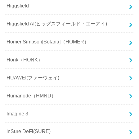
Higgsfield
Higgsfield AI(ヒッグスフィールド・エーアイ)
Homer Simpson[Solana]（HOMER）
Honk（HONK）
HUAWEI(ファーウェイ)
Humanode（HMND）
Imagine 3
inSure DeFi(SURE)