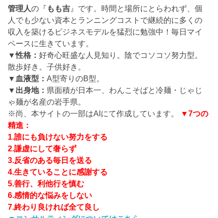
管理人
の『
もも吉
』です。時間と場所にとらわれず、個
人でも少ない資本とランニングコストで継続的に多くの
収入を築けるビジネスモデルを猛烈に勉強中！毎日マイ
ペースに生きています。
▼性格：
好奇心旺盛な人見知り。陰でコソコソ努力型。
散歩好き。子供好き。
▼血液型：
A型寄りのB型。
▼出身地：
県面積が日本一、わんこそばと冷麺・じゃじ
ゃ麺が名産の岩手県。
※尚、本サイトの一部はAIにて作成しています。
▼7つの
精進：
1.誰にも負けない努力をする
2.謙虚にして奢らず
3.反省のある毎日を送る
4.生きていることに感謝する
5.善行、利他行を慎む
6.感情的な悩みをしない
7.終わり良ければ全て良し