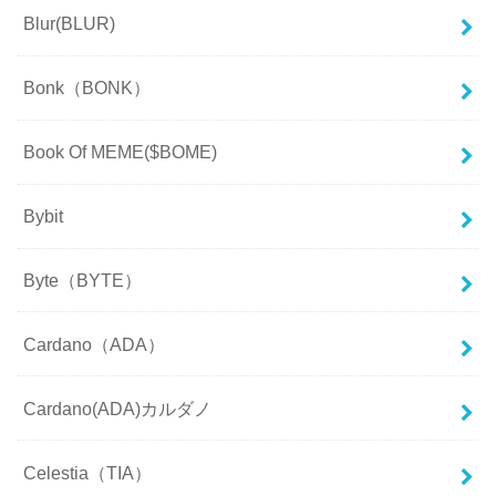
Blur(BLUR)
Bonk（BONK）
Book Of MEME($BOME)
Bybit
Byte（BYTE）
Cardano（ADA）
Cardano(ADA)カルダノ
Celestia（TIA）