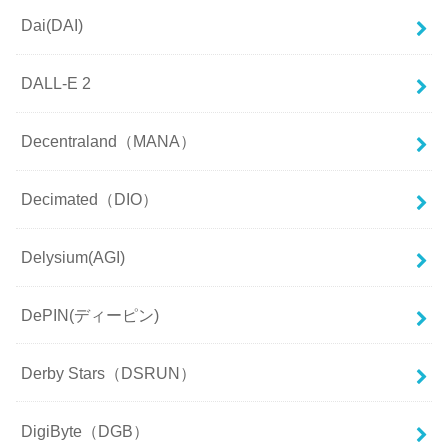
Dai(DAI)
DALL-E 2
Decentraland（MANA）
Decimated（DIO）
Delysium(AGI)
DePIN(ディーピン)
Derby Stars（DSRUN）
DigiByte（DGB）