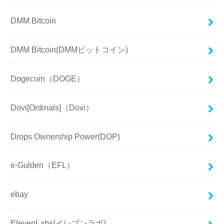
DMM Bitcoin
DMM Bitcoin(DMMビットコイン)
Dogecoin（DOGE）
Dovi[Ordinals]（Dovi）
Drops Ownership Power(DOP)
e-Gulden（EFL）
ebay
ElevenLabs(イレブンラボ)