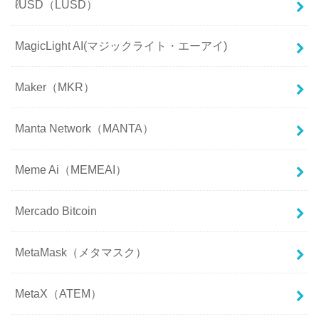
ℓUSD（LUSD）
MagicLight AI(マジックライト・エーアイ)
Maker（MKR）
Manta Network（MANTA）
Meme Ai（MEMEAI）
Mercado Bitcoin
MetaMask（メタマスク）
MetaX（ATEM）