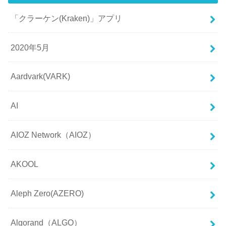
「クラーケン(Kraken)」アプリ
2020年5月
Aardvark(VARK)
AI
AIOZ Network（AIOZ）
AKOOL
Aleph Zero(AZERO)
Algorand（ALGO）