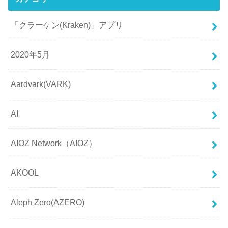
「クラーケン(Kraken)」アプリ
2020年5月
Aardvark(VARK)
AI
AIOZ Network（AIOZ）
AKOOL
Aleph Zero(AZERO)