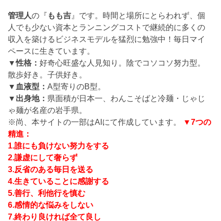
管理人
の『
もも吉
』です。時間と場所にとらわれず、個
人でも少ない資本とランニングコストで継続的に多くの
収入を築けるビジネスモデルを猛烈に勉強中！毎日マイ
ペースに生きています。
▼性格：
好奇心旺盛な人見知り。陰でコソコソ努力型。
散歩好き。子供好き。
▼血液型：
A型寄りのB型。
▼出身地：
県面積が日本一、わんこそばと冷麺・じゃじ
ゃ麺が名産の岩手県。
※尚、本サイトの一部はAIにて作成しています。
▼7つの
精進：
1.誰にも負けない努力をする
2.謙虚にして奢らず
3.反省のある毎日を送る
4.生きていることに感謝する
5.善行、利他行を慎む
6.感情的な悩みをしない
7.終わり良ければ全て良し