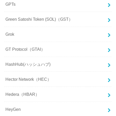
GPTs
Green Satoshi Token (SOL)（GST）
Grok
GT Protocol（GTAI）
HashHub(ハッシュハブ)
Hector Network（HEC）
Hedera（HBAR）
HeyGen