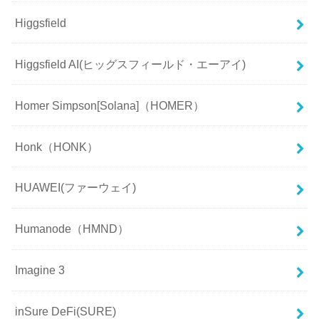
Higgsfield
Higgsfield AI(ヒッグスフィールド・エーアイ)
Homer Simpson[Solana]（HOMER）
Honk（HONK）
HUAWEI(ファーウェイ)
Humanode（HMND）
Imagine 3
inSure DeFi(SURE)