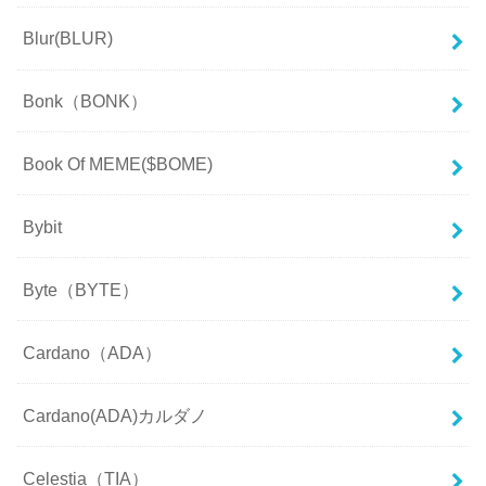
Blur(BLUR)
Bonk（BONK）
Book Of MEME($BOME)
Bybit
Byte（BYTE）
Cardano（ADA）
Cardano(ADA)カルダノ
Celestia（TIA）