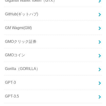
Gigantix Wallet Token（GTX）
GitHub(ギットハブ)
GM Wagmi(GM)
GMOクリック証券
GMOコイン
Gorilla（GORILLA）
GPT-3
GPT-3.5